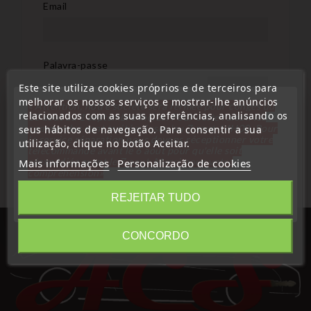
Email
Palavra-passe
Este site utiliza cookies próprios e de terceiros para
MOSTRAR
melhorar os nossos serviços e mostrar-lhe anúncios
« Attention, notre société sera fermée pour congés du
relacionados com as suas preferências, analisando os
10 aout au 1 septembre inclus. Pour cette raison les
Esqueceu-se da sua palavra-passe?
commandes sont traitées jusqu'au 7 aout
14H00. Pour
seus hábitos de navegação. Para consentir a sua
le service réparation nous devons réceptionner votre
utilização, clique no botão Aceitar.
Iniciar Sessão
télécommande avant le 6 aout pour qu'elle soit
réexpédiée avant le 7 aout. Merci pour votre
Mais informações
Personalização de cookies
compréhension»
Não tem conta? Crie uma aqui
Fechar
REJEITAR TUDO
CONCORDO
Information