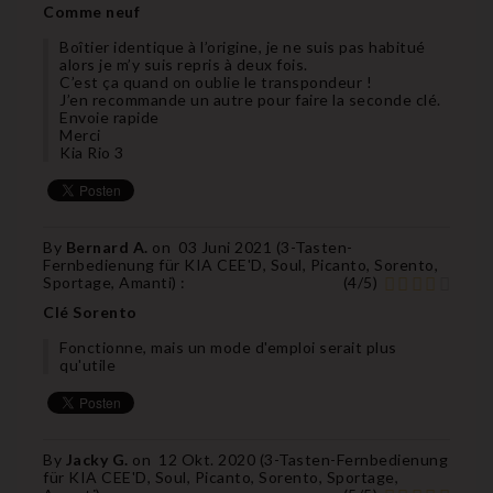
Comme neuf
Boîtier identique à l’origine, je ne suis pas habitué
alors je m’y suis repris à deux fois.
C’est ça quand on oublie le transpondeur !
J’en recommande un autre pour faire la seconde clé.
Envoie rapide
Merci
Kia Rio 3
By
Bernard A.
on
03 Juni 2021 (
3-Tasten-
Fernbedienung für KIA CEE'D, Soul, Picanto, Sorento,
Sportage, Amanti
) :
(
4
/
5
)
Clé Sorento
Fonctionne, mais un mode d'emploi serait plus
qu'utile
By
Jacky G.
on
12 Okt. 2020 (
3-Tasten-Fernbedienung
für KIA CEE'D, Soul, Picanto, Sorento, Sportage,