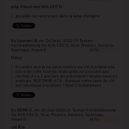
plip 3 boutons KIA CEE'D
goupille ne rentre pas dans la lame d'origine
By
Laurent B.
on
26 Sept. 2022 (
3-Tasten-
Fernbedienung für KIA CEE'D, Soul, Picanto, Sorento,
Sportage, Amanti
) :
(
2
/
5
)
Déçu
il s avère que je ne peux mettre ma clé d origine a la
place de celle fournie, la goupille ne pouvant pas
rentrer. il y a 2 ans lors du précédent remplacement j
avais pu. REPONSE ACS : Bonjour votre lame de clé
est identique à la photo ? Bien Cordialement
By
REMI O.
on
20 Juni 2022 (
3-Tasten-Fernbedienung
für KIA CEE'D, Soul, Picanto, Sorento, Sportage,
Amanti
) :
(
4
/
5
)
clé Kia