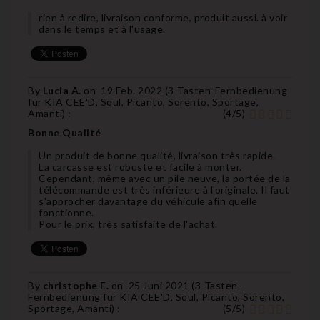
rien à redire, livraison conforme, produit aussi. à voir
dans le temps et à l'usage.
By
Lucia A.
on
19 Feb. 2022 (
3-Tasten-Fernbedienung
für KIA CEE'D, Soul, Picanto, Sorento, Sportage,
Amanti
) :
(
4
/
5
)
Bonne Qualité
Un produit de bonne qualité, livraison très rapide.
La carcasse est robuste et facile à monter.
Cependant, même avec un pile neuve, la portée de la
télécommande est très inférieure à l'originale. Il faut
s'approcher davantage du véhicule afin quelle
fonctionne.
Pour le prix, très satisfaite de l'achat.
By
christophe E.
on
25 Juni 2021 (
3-Tasten-
Fernbedienung für KIA CEE'D, Soul, Picanto, Sorento,
Sportage, Amanti
) :
(
5
/
5
)