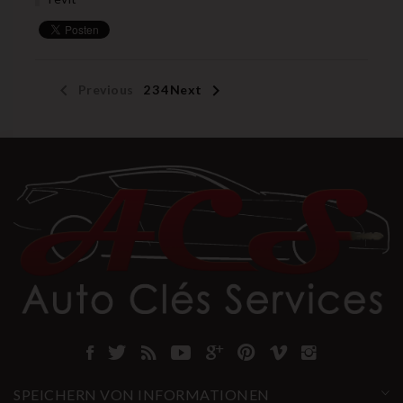


Previous
1
2
3
4
Next
SPEICHERN VON INFORMATIONEN