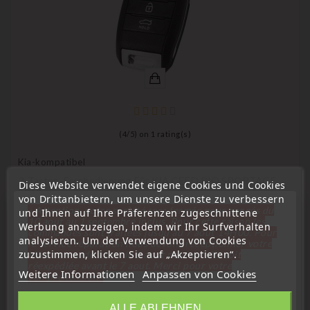
(
4
/
5
) on
1
rating(s)
Kia-kompatibel
3-Tasten-Fernbedienung Für KIA CEED RIO SPORTAGE
Diese Website verwendet eigene Cookies und Cookies
SOUL
von Drittanbietern, um unsere Dienste zu verbessern
« Attention, notre société sera fermée pour congés du
und Ihnen auf Ihre Präferenzen zugeschnittene
Preis
12,99 €
10 aout au 1 septembre inclus. Pour cette raison les
Werbung anzuzeigen, indem wir Ihr Surfverhalten
commandes sont traitées jusqu'au 7 aout
14H00. Pour
analysieren. Um der Verwendung von Cookies
le service réparation nous devons réceptionner votre
zuzustimmen, klicken Sie auf „Akzeptieren“.
télécommande avant le 6 aout pour qu'elle soit
réexpédiée avant le 7 aout. Merci pour votre
Weitere Informationen
Anpassen von Cookies
compréhension»
Schließen
Kunden, Die Dieses Produkt Gekauft
ALLE ABLEHNEN