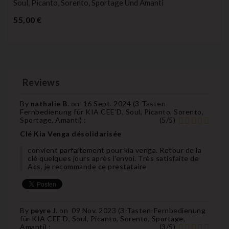
Soul, Picanto, Sorento, Sportage Und Amanti
Preis
55,00 €
Reviews
By
nathalie B.
on
16 Sept. 2024 (
3-Tasten-
Fernbedienung für KIA CEE'D, Soul, Picanto, Sorento,
Sportage, Amanti
) :
(
5
/
5
)
Clé Kia Venga désolidarisée
convient parfaitement pour kia venga. Retour de la
clé quelques jours après l'envoi. Très satisfaite de
Acs, je recommande ce prestataire
By
peyre J.
on
09 Nov. 2023 (
3-Tasten-Fernbedienung
für KIA CEE'D, Soul, Picanto, Sorento, Sportage,
Amanti
) :
(
3
/
5
)