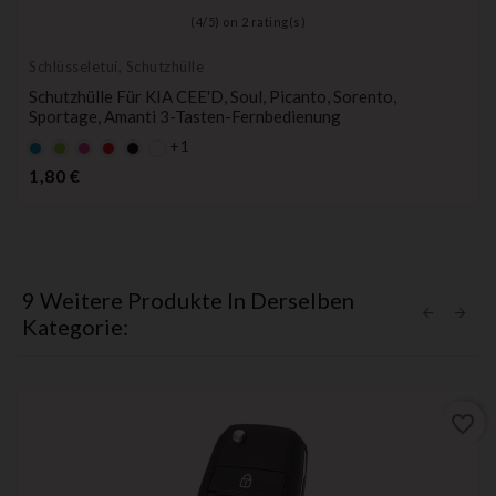
(
4
/
5
) on
2
rating(s)
Schlüsseletui, Schutzhülle
Schutzhülle Für KIA CEE'D, Soul, Picanto, Sorento,
Sportage, Amanti 3-Tasten-Fernbedienung
+1
Default
Default
Default
Default
Schwarz
empty
empty
empty
empty
Preis
1,80 €
name
name
name
name
9 Weitere Produkte In Derselben
Kategorie:
favorite_border