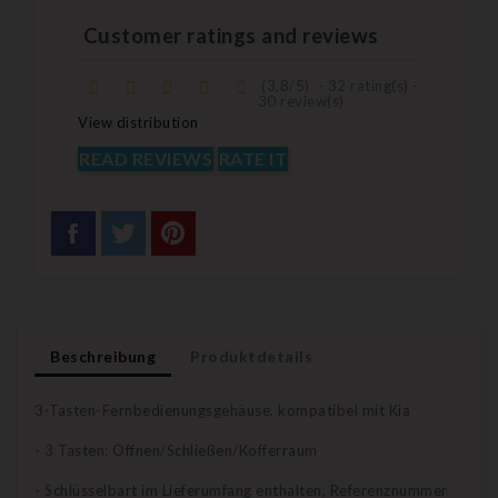
Customer ratings and reviews
(
3,8
/
5
)
-
32
rating(s) -
30
review(s)
View distribution
READ REVIEWS
RATE IT
Beschreibung
Produktdetails
3-Tasten-Fernbedienungsgehäuse, kompatibel mit Kia
- 3 Tasten: Öffnen/Schließen/Kofferraum
- Schlüsselbart im Lieferumfang enthalten, Referenznummer