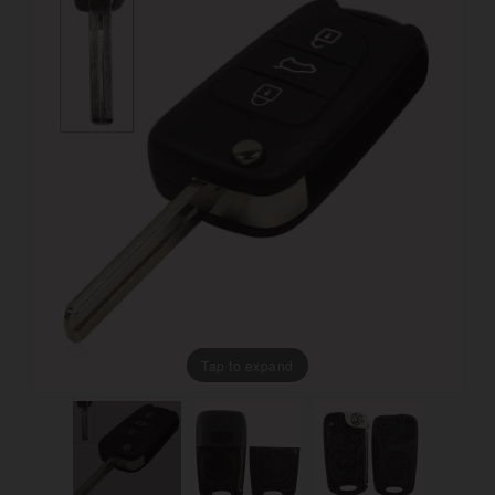
Tap to expand