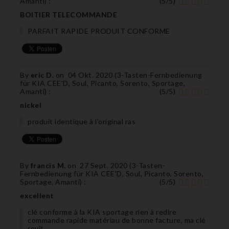
Amanti
) :
(
5
/
5
)
BOITIER TELECOMMANDE
PARFAIT RAPIDE PRODUIT CONFORME
By
eric D.
on
04 Okt. 2020 (
3-Tasten-Fernbedienung
für KIA CEE'D, Soul, Picanto, Sorento, Sportage,
Amanti
) :
(
5
/
5
)
nickel
produit identique à l'original ras
By
francis M.
on
27 Sept. 2020 (
3-Tasten-
Fernbedienung für KIA CEE'D, Soul, Picanto, Sorento,
Sportage, Amanti
) :
(
5
/
5
)
excellent
clé conforme à la KIA sportage rien à redire
commande rapide matériau de bonne facture, ma clé
revit