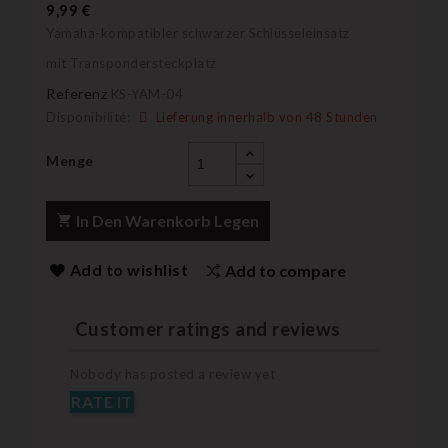
9,99 €
Yamaha-kompatibler schwarzer Schlüsseleinsatz
mit Transpondersteckplatz
Referenz
KS-YAM-04
Disponibilité:
Lieferung innerhalb von 48 Stunden
Menge
In Den Warenkorb Legen
Add to wishlist
Add to compare
Customer ratings and reviews
Nobody has posted a review yet
RATE IT