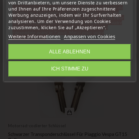
von Drittanbietern, um unsere Dienste zu verbessern
« Attention, notre société sera fermée pour congés du
und Ihnen auf Ihre Präferenzen zugeschnittene
10 aout au 1 septembre inclus. Pour cette raison les
Werbung anzuzeigen, indem wir Ihr Surfverhalten
commandes sont traitées jusqu'au 7 aout
14H00. Pour
analysieren. Um der Verwendung von Cookies
16 Weitere Produkte In Derselben
le service réparation nous devons réceptionner votre
zuzustimmen, klicken Sie auf „Akzeptieren“.
télécommande avant le 6 aout pour qu'elle soit
Kategorie:
réexpédiée avant le 7 aout. Merci pour votre
Weitere Informationen
Anpassen von Cookies
compréhension»
Schließen
ALLE ABLEHNEN
favorite_border
Information
ICH STIMME ZU
Motorrad-codierter Schlüssel
Schwarzer Transponderschlüssel Für Piaggio Vespa GT15