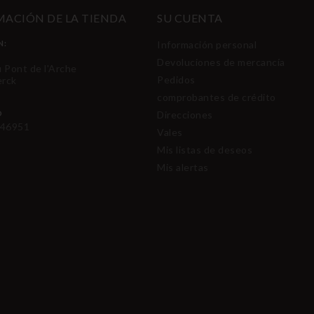
ACIÓN DE LA TIENDA
SU CUENTA
N:
Información personal
Devoluciones de mercancía
u Pont de l'Arche
Pedidos
erck
comprobantes de crédito
O
Direcciones
46951
Vales
Mis listas de deseos
Mis alertas