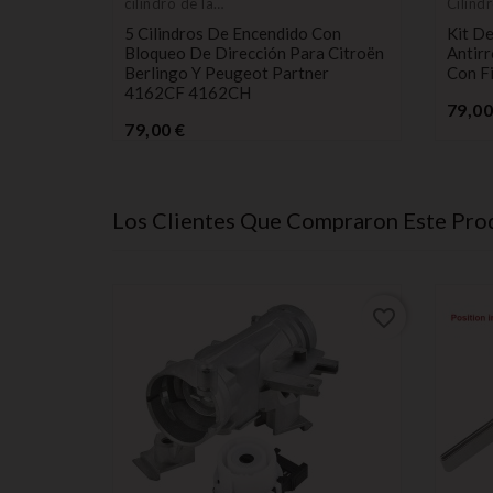
cilindro de la
Cilind
cerradura de
cerrad
5 Cilindros De Encendido Con
Kit De
encendido
AMAZ
Bloqueo De Dirección Para Citroën
Antir
Berlingo Y Peugeot Partner
Con F
4162CF 4162CH
79,00
Precio
79,00 €
Los Clientes Que Compraron Este Pr
favorite_border
favorite_border