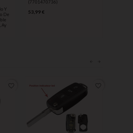
(7701470736)
20,00 €
do Y
Precio
53,99 €
ro De
ble
, Ay
favorite_border
favorite_border