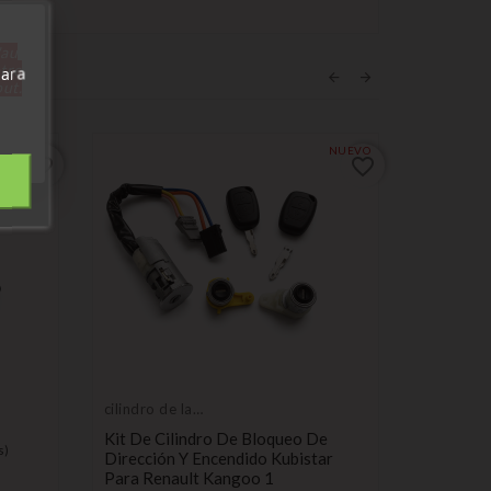
'au
tre
Para
out.
NUEVO
favorite_border
favorite_border
cilindro de la
cilindro d
cerradura de
cerradura
Kit De Cilindro De Bloqueo De
Cilindro
encendido
encendid
s)
Dirección Y Encendido Kubistar
Renault 
Para Renault Kangoo 1
1997 77