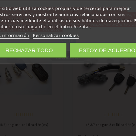
 sitio web utiliza cookies propias y de terceros para mejorar
ttention, notre société sera fermée pour congés du 10 aout au 1
stros servicios y mostrarle anuncios relacionados con sus
tembre inclus. Pour cette raison les commandes sont traitées jusqu
goría:
out
14H00. Pour le service réparation nous devons réceptionner vo
ferencias mediante el análisis de sus hábitos de navegación. 
écommande avant le 6 aout pour qu'elle soit réexpédiée avant le 7 a
ptar su uso, haga clic en el botón Aceptar.
rci pour votre compréhension»
 información
Personalizar cookies
Cerrar
favorite_border
RECHAZAR TODO
ESTOY DE ACUERDO
Information
(
5
/
5
) según
1
calificación(es)
(
3,3
/
5
) según
3
calificación(e