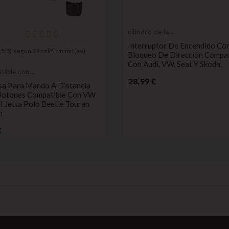
cilindro de la
cerradura de
Interruptor De Encendido Co
encendido
,5
/
5
) según
29
calificación(es)
Bloqueo De Dirección Compat
Con Audi, VW, Seat Y Skoda.
tible con
Precio
28,99 €
sa Para Mando A Distancia
Botones Compatible Con VW
I Jetta Polo Beetle Touran
n
Precio
€