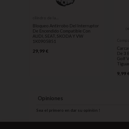
cilindro de la
cerradura de
Bloqueo Antirrobo Del Interruptor
encendido
n(es)
(
4
De Encendido Compatible Con
AUDI, SEAT, SKODA Y VW
Compa
1K0905851
VW
tancia
Carca
Precio
29,99 €
t
De 3 
 Vivaro
Golf V
Tigua
9,99 
Opiniones
Sea el primero en dar su opinión !