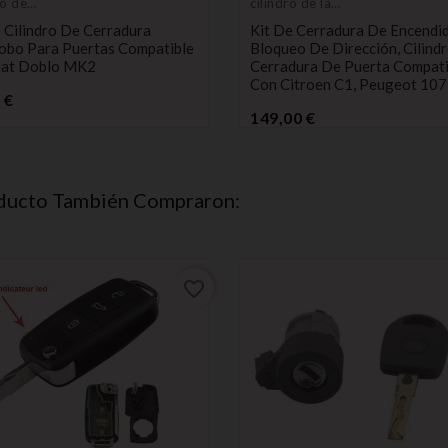
ro de
cilindro de la
ura Neiman
cerradura de
 Cilindro De Cerradura
Kit De Cerradura De Encendi
ON
encendido
robo Para Puertas Compatible
Bloqueo De Dirección, Cilind
iat Doblo MK2
Cerradura De Puerta Compati
Con Citroen C1, Peugeot 107
Precio
 €
Precio
149,00 €
oducto También Compraron:
favorite_border