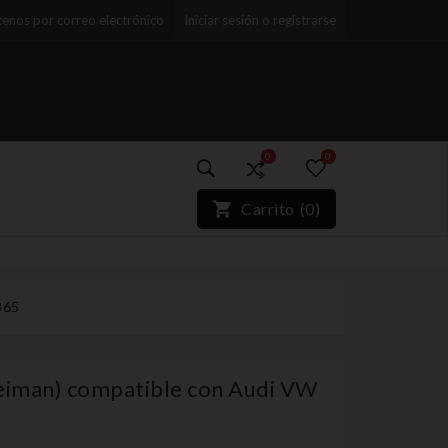
enos por correo electrónico
Iniciar sesión o registrarse
0
0
)*}
Carrito
(
0
)
865
neiman) compatible con Audi VW