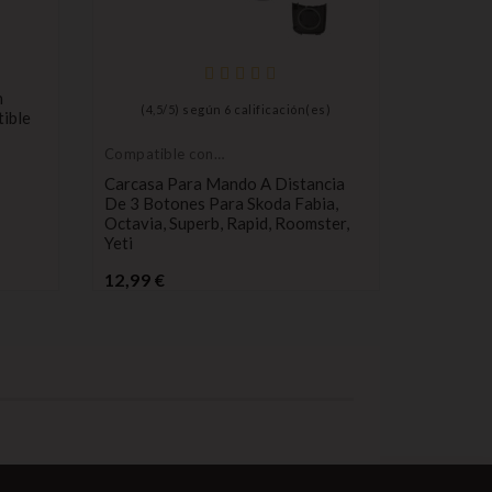
n
(
4,5
/
5
) según
6
calificación(es)
(
5
/
5
ible
Compatible con
cilindro d
Skoda
cerradura
Carcasa Para Mando A Distancia
Interrup
encendid
De 3 Botones Para Skoda Fabia,
Compati
Octavia, Superb, Rapid, Roomster,
VW A3 
Yeti
53,90 €
Precio
12,99 €