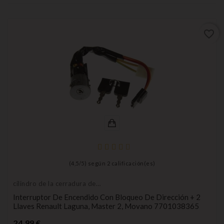
favorite_border
(
4,5
/
5
) según
2
calificación(es)
cilindro de la cerradura de
encendido
Interruptor De Encendido Con Bloqueo De Dirección + 2
Llaves Renault Laguna, Master 2, Movano 7701038365
Precio
24,99 €