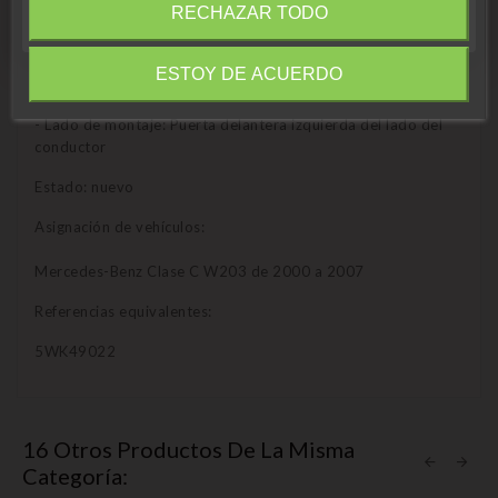
El kit incluye:
Cerrar
RECHAZAR TODO
- 1 llave
ESTOY DE ACUERDO
Information
- 1 cilindro de cerradura de puerta
- Lado de montaje: Puerta delantera izquierda del lado del
conductor
Estado: nuevo
Asignación de vehículos:
Mercedes-Benz Clase C W203 de 2000 a 2007
Referencias equivalentes:
5WK49022
16 Otros Productos De La Misma
Categoría: