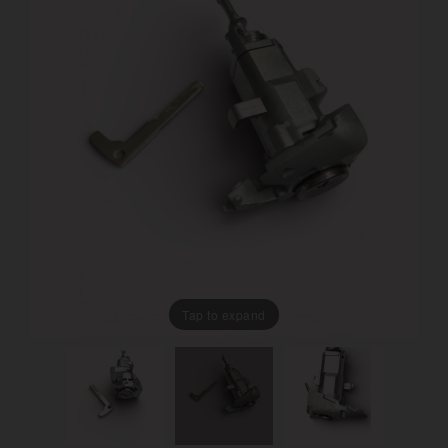
Tap to expand