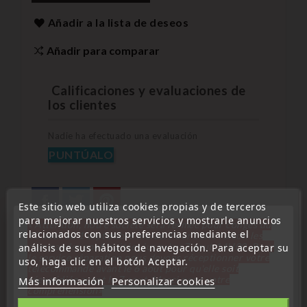
Añadir a la lista de deseos
Añadir para comparar
Calificaciones y evaluaciones de
los clientes
Nadie ha efectuado una evaluación
PUNTÚALO
Este sitio web utiliza cookies propias y de terceros
para mejorar nuestros servicios y mostrarle anuncios
« Attention, notre société sera fermée pour congés du
relacionados con sus preferencias mediante el
10 aout au 1 septembre inclus. Pour cette raison les
commandes sont traitées jusqu'au 7 aout
14H00. Pour
análisis de sus hábitos de navegación. Para aceptar su
le service réparation nous devons réceptionner votre
uso, haga clic en el botón Aceptar.
télécommande avant le 6 aout pour qu'elle soit
Descripción
Detalles del producto
réexpédiée avant le 7 aout. Merci pour votre
Más información
Personalizar cookies
compréhension»