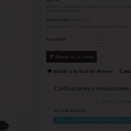
Mando a distancia inteligente de 3 botones c
Forfour, Roadster
Referencia
RS-benz-03
Disponibilité:
En stock, envío en 48 horas
Cantidad
Añadir A La Cesta
Añadir a la lista de deseos
Añ
Calificaciones y evaluaciones 
(
5
/
5
)
-
1
calific
Ver la distribución
LEER LAS OPINIONES
PUNTÚAL