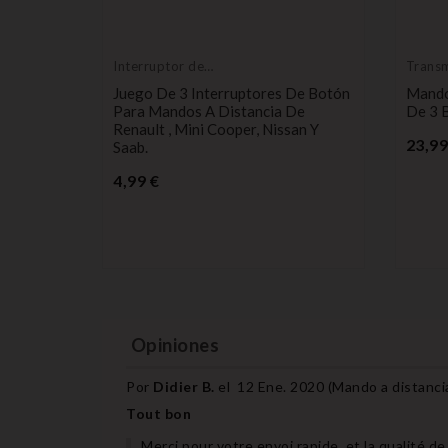
Interruptor de
Transm
botón pulsador
contro
Juego De 3 Interruptores De Botón
Mando
n(es)
Para Mandos A Distancia De
De 3 
Renault , Mini Cooper, Nissan Y
23,99
Saab.
otones
Precio
4,99 €
2,
Opiniones
Por
Didier B.
el
12 Ene. 2020 (
Mando a distanci
Tout bon
Merci pour votre envoi rapide, et la qualité de