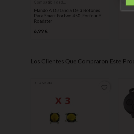
6,99 
Compatibilidad
inteligente
otones
Mando A Distancia De 3 Botones
2,
Para Smart Fortwo 450, Forfour Y
Roadster
Precio
6,99 €
Los Clientes Que Compraron Este Pr
A LA VENTA
favorite_border
favorite_border