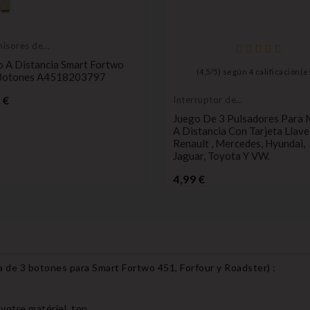
isores de
l remoto
 A Distancia Smart Fortwo
(
4,5
/
5
) según
4
calificación(e
Botones A4518203797
Precio
 €
Interruptor de
botón pulsador
Juego De 3 Pulsadores Para
A Distancia Con Tarjeta Llav
Renault , Mercedes, Hyundai,
Jaguar, Toyota Y VW.
Precio
4,99 €
a de 3 botones para Smart Fortwo 451, Forfour y Roadster
) :
 votre matériel, top.