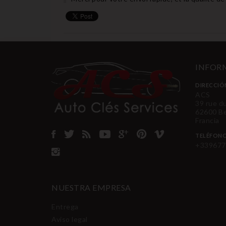
INFORM
DIRECCIÓ
ACS
39 rue d
62600 B
Francia
TELÉFON
+339677
NUESTRA EMPRESA
Entrega
Aviso legal