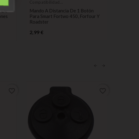
Compatibilidad
Compatib
inteligente
inteligent
o De
Mando A Distancia De 1 Botón
Mando A 
ones
Para Smart Fortwo 450, Forfour Y
Para Sma
Roadster
Forfour 
o
Precio
2,99 €
3,69 €
4
favorite_border
favorite_border