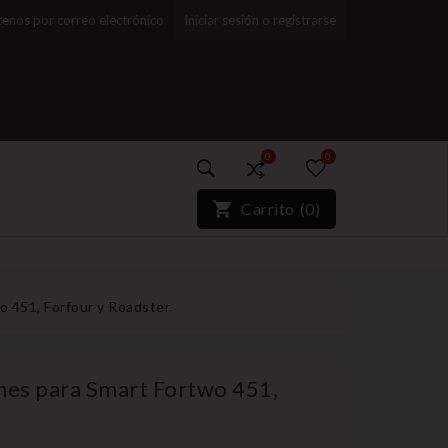
enos por correo electrónico
Iniciar sesión o registrarse
0
0
)*}
Carrito
(
0
)
o 451, Forfour y Roadster
nes para Smart Fortwo 451,