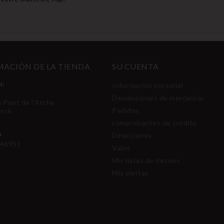
ACIÓN DE LA TIENDA
SU CUENTA
N:
Información personal
Devoluciones de mercancía
u Pont de l'Arche
Pedidos
erck
comprobantes de crédito
O
Direcciones
46951
Vales
Mis listas de deseos
Mis alertas