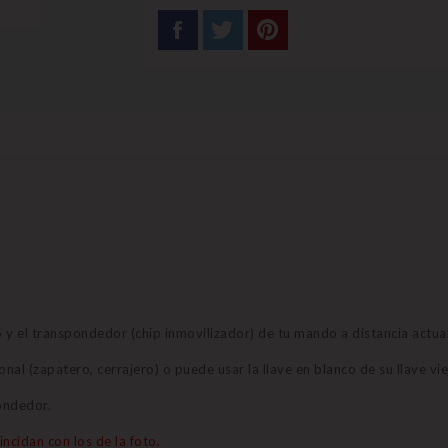
o y el transpondedor (chip inmovilizador) de tu mando a distancia actual
nal (zapatero, cerrajero) o puede usar la llave en blanco de su llave vie
ondedor.
ncidan con los de la foto.