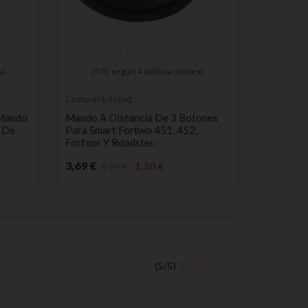
s)
(
5
/
5
) según
4
calificación(es)
(
4
/
5
Compatibilidad
Compatib
inteligente
Land Rov
 Mando
Mando A Distancia De 3 Botones
Mando A 
Jaguar
e De
Para Smart Fortwo 451, 452,
Para La 
Forfour Y Roadster.
Freeland
Sport.
Precio
3,69 €
4,99 €
-1,30 €
15,80 €
(
5
/
5
)