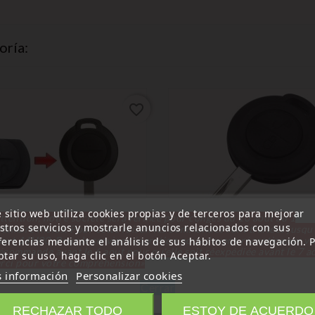
oría:
favorite_border
 sitio web utiliza cookies propias y de terceros para mejorar
ttention, notre société sera fermée pour congés du 10 aout au 1
stros servicios y mostrarle anuncios relacionados con sus
tembre inclus. Pour cette raison les commandes sont traitées jusqu
out
14H00. Pour le service réparation nous devons réceptionner vo
ferencias mediante el análisis de sus hábitos de navegación. 
écommande avant le 6 aout pour qu'elle soit réexpédiée avant le 7 a
ptar su uso, haga clic en el botón Aceptar.
rci pour votre compréhension»
ibilidad
 información
Personalizar cookies
ente
ol Remoto Inteligente De 2
Cerrar
(
5
/
5
) según
2
calificación(es
es
RECHAZAR TODO
ESTOY DE ACUERDO