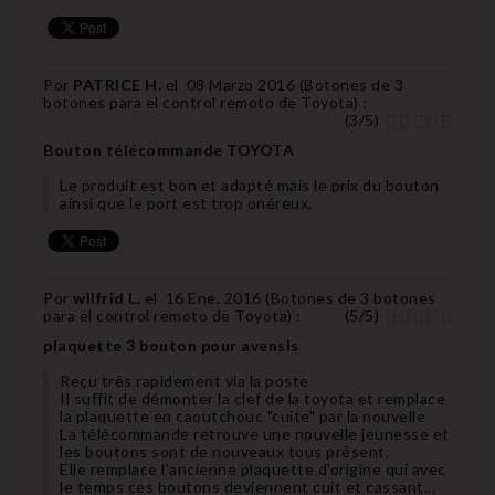
Por
PATRICE H.
el
08 Marzo 2016 (
Botones de 3
botones para el control remoto de Toyota
) :
(
3
/
5
)
Bouton télécommande TOYOTA
Le produit est bon et adapté mais le prix du bouton
ainsi que le port est trop onéreux.
Por
wilfrid L.
el
16 Ene. 2016 (
Botones de 3 botones
para el control remoto de Toyota
) :
(
5
/
5
)
plaquette 3 bouton pour avensis
Reçu très rapidement via la poste
Il suffit de démonter la clef de la toyota et remplace
la plaquette en caoutchouc "cuite" par la nouvelle
La télécommande retrouve une nouvelle jeunesse et
les boutons sont de nouveaux tous présent.
Elle remplace l'ancienne plaquette d'origine qui avec
le temps ces boutons deviennent cuit et cassant...