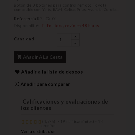
Botón de 3 botones para control remoto Toyota
compatible con:
Yaris, RAV4, Celica, Prius, Avensis, Corolla...
Referencia
RP-LEX-01
Disponibilité:
En stock, envío en 48 horas
Cantidad
Añadir A La Cesta
Añadir a la lista de deseos
Añadir para comparar
Calificaciones y evaluaciones de
los clientes
(
4,7
/
5
)
-
19
calificación(es) -
18
opinión
Ver la distribución