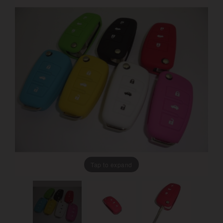
Tap to expand