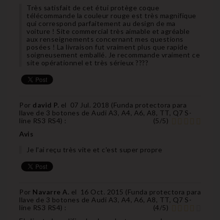
Très satisfait de cet étui protège coque
télécommande la couleur rouge est très magnifique
qui correspond parfaitement au design de ma
voiture ! Site commercial très aimable et agréable
aux renseignements concernant mes questions
posées ! La livraison fut vraiment plus que rapide
soigneusement emballé. Je recommande vraiment ce
site opérationnel et très sérieux ????
Por
david P.
el
07 Jul. 2018 (
Funda protectora para
llave de 3 botones de Audi A3, A4, A6, A8, TT, Q7 S-
line RS3 RS4
) :
(
5
/
5
)
Avis
Je l'ai reçu très vite et c'est super propre
Por
Navarre A.
el
16 Oct. 2015 (
Funda protectora para
llave de 3 botones de Audi A3, A4, A6, A8, TT, Q7 S-
line RS3 RS4
) :
(
4
/
5
)