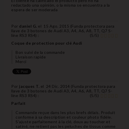
El cliente ha calificado el producto pero no ha
redactado una opinión, o la misma se encuentra a la
espera de ser moderada
Por
daniel G.
el
15 Ago. 2015 (
Funda protectora para
llave de 3 botones de Audi A3, A4, A6, A8, TT, Q7 S-
line RS3 RS4
) :
(
5
/
5
)
Coque de protection pour clé Audi
Bon suivi de la commande
Livraison rapide
Merci
Por
jacques T.
el
24 Dic. 2014 (
Funda protectora para
llave de 3 botones de Audi A3, A4, A6, A8, TT, Q7 S-
line RS3 RS4
) :
(
5
/
5
)
Parfait
Commande reçue dans les plus brefs délais. Produit
conforme à sa description et couleur photo fidèle.
S'ajuste parfaitement à la clé, doux au toucher et
satiné, ne retient pas les peluches de tissus comme