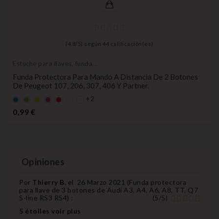
(
4,8
/
5
) según
44
calificación(es)
Estuche para llaves, funda
protectora
Funda Protectora Para Mando A Distancia De 2 Botones
De Peugeot 107, 206, 307, 406 Y Partner.
+2
Default
Default
AMARILLO
Default
Default
empty
empty
empty
empty
Precio
0,99 €
name
name
name
name
Opiniones
Por
Thierry B.
el
26 Marzo 2021 (
Funda protectora
para llave de 3 botones de Audi A3, A4, A6, A8, TT, Q7
S-line RS3 RS4
) :
(
5
/
5
)
5 étoiles voir plus