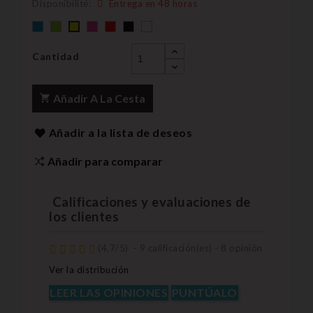
Disponibilité:
Entrega en 48 horas
Default
Default
Default
Default
Negro
Default
AMARILLO
empty
empty
empty
empty
empty
name
name
name
name
name
Cantidad
Añadir A La Cesta
Añadir a la lista de deseos
Añadir para comparar
Calificaciones y evaluaciones de
los clientes
(
4,7
/
5
)
-
9
calificación(es) -
8
opinión
Ver la distribución
LEER LAS OPINIONES
PUNTÚALO