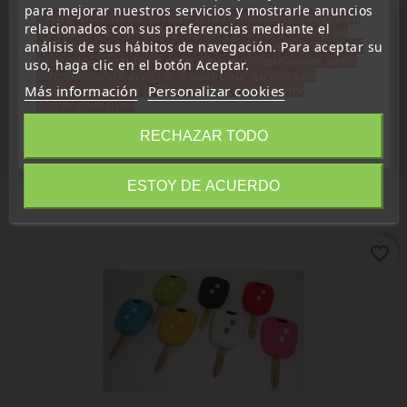
name
name
name
name
para mejorar nuestros servicios y mostrarle anuncios
« Attention, notre société sera fermée pour congés du
relacionados con sus preferencias mediante el
10 aout au 1 septembre inclus. Pour cette raison les
análisis de sus hábitos de navegación. Para aceptar su
commandes sont traitées jusqu'au 7 aout
14H00. Pour
le service réparation nous devons réceptionner votre
uso, haga clic en el botón Aceptar.
télécommande avant le 6 aout pour qu'elle soit
Más información
réexpédiée avant le 7 aout. Merci pour votre
Personalizar cookies
compréhension»
Cerrar
RECHAZAR TODO
Los Clientes Que Compraron Este
Producto También Compraron:
ESTOY DE ACUERDO
Information
favorite_border