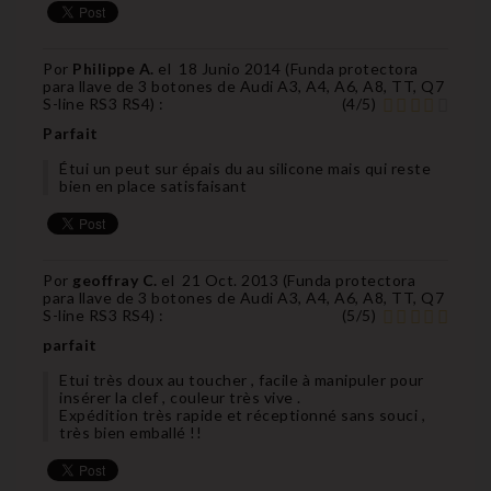
Por
Philippe A.
el
18 Junio 2014 (
Funda protectora
para llave de 3 botones de Audi A3, A4, A6, A8, TT, Q7
S-line RS3 RS4
) :
(
4
/
5
)
Parfait
Étui un peut sur épais du au silicone mais qui reste
bien en place satisfaisant
Por
geoffray C.
el
21 Oct. 2013 (
Funda protectora
para llave de 3 botones de Audi A3, A4, A6, A8, TT, Q7
S-line RS3 RS4
) :
(
5
/
5
)
parfait
Etui très doux au toucher , facile à manipuler pour
insérer la clef , couleur très vive .
Expédition très rapide et réceptionné sans souci ,
très bien emballé !!