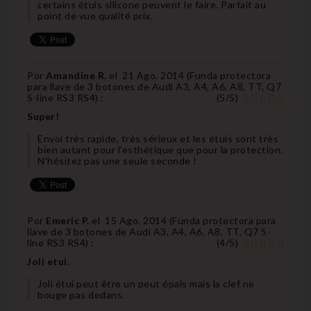
certains étuis silicone peuvent le faire. Parfait au
point de vue qualité prix.
Por
Amandine R.
el
21 Ago. 2014 (
Funda protectora
para llave de 3 botones de Audi A3, A4, A6, A8, TT, Q7
S-line RS3 RS4
) :
(
5
/
5
)
Super!
Envoi très rapide, très sérieux et les étuis sont très
bien autant pour l'esthétique que pour la protection.
N'hésitez pas une seule seconde !
Por
Emeric P.
el
15 Ago. 2014 (
Funda protectora para
llave de 3 botones de Audi A3, A4, A6, A8, TT, Q7 S-
line RS3 RS4
) :
(
4
/
5
)
Joli etui.
Joli étui peut être un peut épais mais la clef ne
bouge pas dedans.