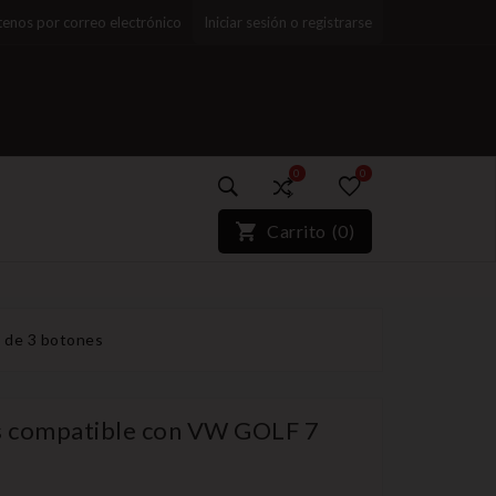
enos por correo electrónico
Iniciar sesión o registrarse
0
0
)*}
Carrito
(
0
)
 de 3 botones
es compatible con VW GOLF 7