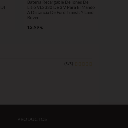
Batería Recargable De Iones De
Mando A 
HDI
Litio VL2330 De 3 V Para El Mando
Compatib
A Distancia De Ford Transit Y Land
Pr
5,99 €
Rover.
Precio
12,99 €
(
5
/
5
)
PRODUCTOS