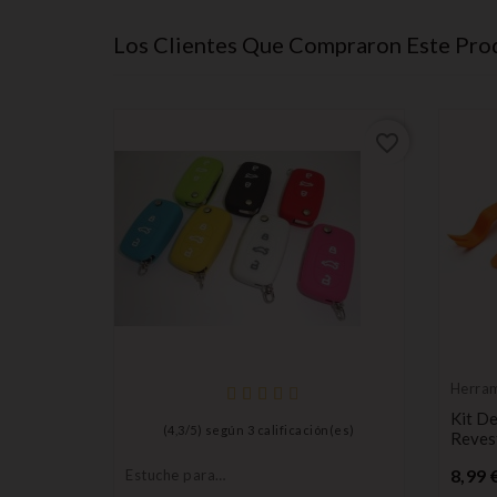
Los Clientes Que Compraron Este Pr
favorite_border
favorite_border
Herram
desmo
Kit D
n(es)
(
4,3
/
5
) según
3
calificación(es)
Reves
8,99 
Estuche para
llaves, funda