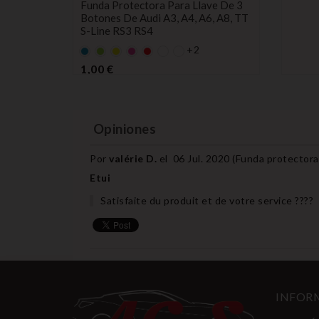
es De
Funda Protectora Para Llave De 3
protectora
3,6 V
Botones De Audi A3, A4, A6, A8, TT
W
S-Line RS3 RS4
+2
Default
Default
AMARILLO
Default
Default
empty
empty
empty
empty
Precio
1,00 €
name
name
name
name
Opiniones
Por
valérie D.
el
06 Jul. 2020 (
Funda protector
Etui
Satisfaite du produit et de votre service ????
INFORM