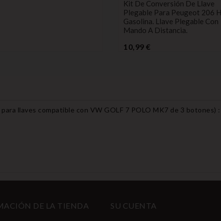
Kit De Conversión De Llave
Plegable Para Peugeot 206 
Gasolina. Llave Plegable Con
Mando A Distancia.
Precio
10,99 €
a para llaves compatible con VW GOLF 7 POLO MK7 de 3 botones
) :
ACIÓN DE LA TIENDA
SU CUENTA