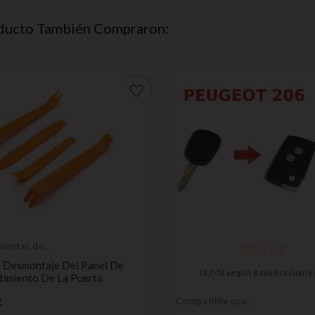
oducto También Compraron:
favorite_border
ientas de
ntaje
e Desmontaje Del Panel De
(
3,7
/
5
) según
8
calificación(e
timiento De La Puerta
Precio
€
Compatible con
Peugeot