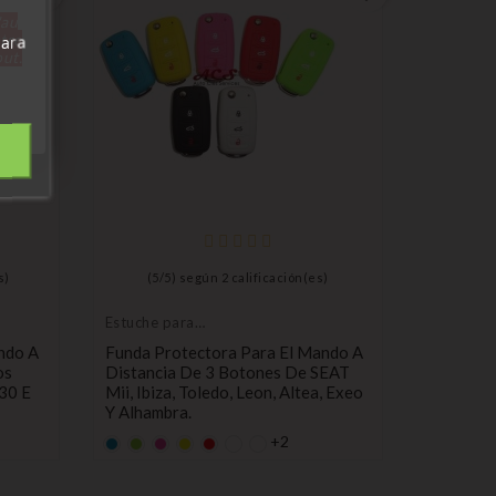
'au
tre
Para
out.
Estuche p
llaves, fu
Funda Pr
protecto
s)
(
5
/
5
) según
2
calificación(es)
Distanc
Octavia 1
Estuche para
Rapid, Ro
llaves, funda
ndo A
Funda Protectora Para El Mando A
protectora
Default
Defa
D
os
Distancia De 3 Botones De SEAT
empty
empt
e
Pr
1,00 €
30 E
Mii, Ibiza, Toledo, Leon, Altea, Exeo
name
nam
n
Y Alhambra.
+2
Default
Default
Default
AMARILLO
Default
empty
empty
empty
empty
Precio
1,80 €
name
name
name
name