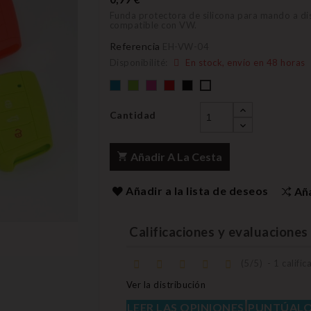
Funda protectora de silicona para mando a di
compatible con VW.
Referencia
EH-VW-04
Disponibilité:
En stock, envío en 48 horas
Default
Default
Default
Default
Negro
Default
empty
empty
empty
empty
empty
name
name
name
name
name
Cantidad
Añadir A La Cesta
Añadir a la lista de deseos
Añ
Calificaciones y evaluaciones 
(
5
/
5
)
-
1
calific
Ver la distribución
LEER LAS OPINIONES
PUNTÚAL