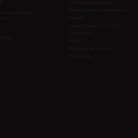
N:
Información personal
Devoluciones de mercancía
u Pont de l'Arche
Pedidos
erck
comprobantes de crédito
O
Direcciones
46951
Vales
Mis listas de deseos
Mis alertas