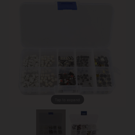
Tap to expand