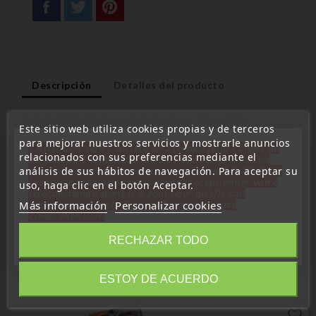
Descripción
Detalles del producto
Caja de 200 pulsadores/interruptores, 10 modelos
Este sitio web utiliza cookies propias y de terceros
diferentes
para mejorar nuestros servicios y mostrarle anuncios
« Attention, notre société sera fermée pour congés du
relacionados con sus preferencias mediante el
10 aout au 1 septembre inclus. Pour cette raison les
Para transmisor de control remoto, interruptor de aire
análisis de sus hábitos de navegación. Para aceptar su
commandes sont traitées jusqu'au 7 aout
14H00. Pour
acondicionado, regulador de ventana...
le service réparation nous devons réceptionner votre
uso, haga clic en el botón Aceptar.
télécommande avant le 6 aout pour qu'elle soit
Más información
réexpédiée avant le 7 aout. Merci pour votre
Personalizar cookies
compréhension»
15 Otros Productos De La Misma
Cerrar
RECHAZAR TODO
Categoría:
ESTOY DE ACUERDO
Information
favorite_border