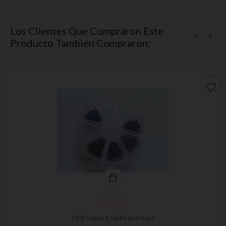
Los Clientes Que Compraron Este
Producto También Compraron:
favorite_border
(
5
/
5
) según
2
calificación(es)