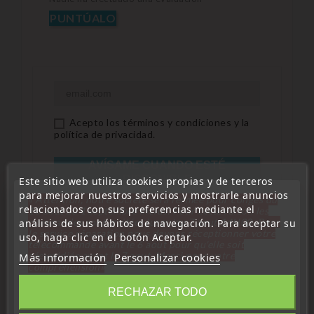
PUNTÚALO
Acepto los términos y condiciones y la
política de privacidad.
AVÍSAME CUANDO ESTÉ
DISPONIBLE
Este sitio web utiliza cookies propias y de terceros
para mejorar nuestros servicios y mostrarle anuncios
« Attention, notre société sera fermée pour congés du
relacionados con sus preferencias mediante el
10 aout au 1 septembre inclus. Pour cette raison les
commandes sont traitées jusqu'au 7 aout
14H00. Pour
análisis de sus hábitos de navegación. Para aceptar su
le service réparation nous devons réceptionner votre
uso, haga clic en el botón Aceptar.
télécommande avant le 6 aout pour qu'elle soit
réexpédiée avant le 7 aout. Merci pour votre
Más información
Personalizar cookies
compréhension»
Cerrar
RECHAZAR TODO
Descripción
Detalles del producto