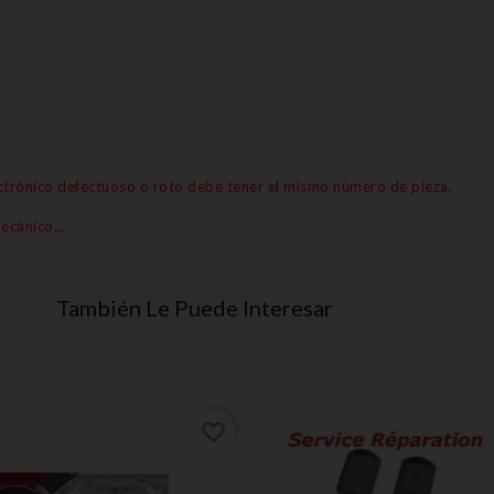
lectrónico defectuoso o roto debe tener el mismo número de pieza.
mecánico…
También Le Puede Interesar
favorite_border