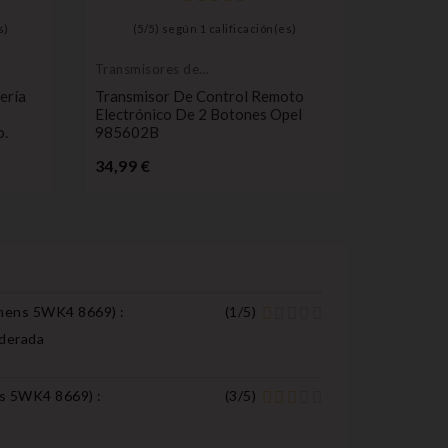
s)
(
5
/
5
) según
1
calificación(es)
(
4,5
/
Transmisores de
Compatib
control remoto
Opel
ería
Transmisor De Control Remoto
Carcasa 
Electrónico De 2 Botones Opel
Opel Cor
o.
985602B
Vectra
Precio
34,99 €
8,99 €
9
iemens 5WK4 8669
) :
(
1
/
5
)
oderada
ens 5WK4 8669
) :
(
3
/
5
)