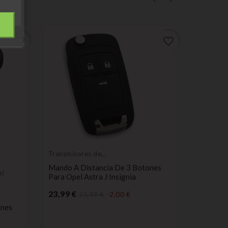
favorite_border
favorite_border
Transmisores de
control remoto
Mando A Distancia De 3 Botones
s)
(
5
/
5
Para Opel Astra J Insignia
Precio
23,99 €
Transmis
25,99 €
-2,00 €
control 
ones
Mando A 
Citroën 
6490S2 