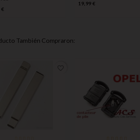
Precio
19,99 €
Precio
 €
oducto También Compraron:
favorite_border