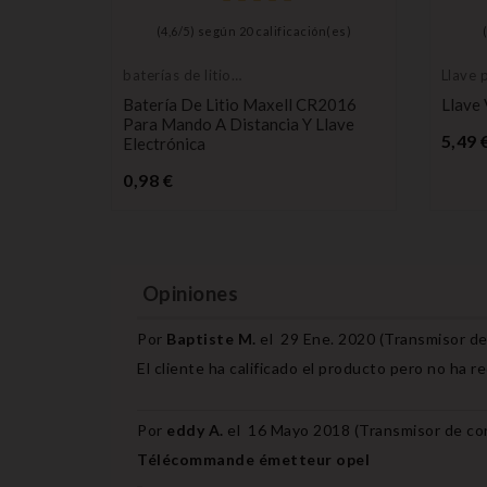
ón(es)
(
4,6
/
5
) según
20
calificación(es)
baterías de litio
Llave 
de larga duración
transp
tones
Batería De Litio Maxell CR2016
Llave
blanco
Meriva,
Para Mando A Distancia Y Llave
5,49 
Electrónica
o
Precio
0,98 €
Opiniones
Por
Baptiste M.
el
29 Ene. 2020 (
Transmisor de
El cliente ha calificado el producto pero no ha 
Por
eddy A.
el
16 Mayo 2018 (
Transmisor de co
Télécommande émetteur opel