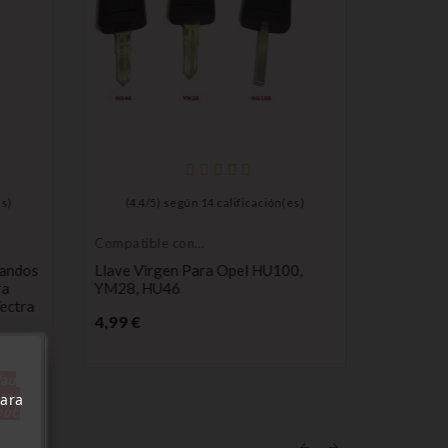
es)
(
4,4
/
5
) según
14
calificación(es)
(
4,3
/
Compatible con
baterías d
Opel
de larga 
Mandos
Llave Virgen Para Opel HU100,
Batería 
ra
YM28, HU46
Para Man
ectra
Electrón
Precio
4,99 €
Pr
0,98 €
'au
tre
Para
out.