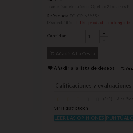
Transmisor electrónico Opel de 2 botones R
Referencia
TO-OP-659856
Disponibilité:
This product is no longer in 
Cantidad
Añadir A La Cesta
Añadir a la lista de deseos
Añ
Calificaciones y evaluaciones 
(
3
/
5
)
-
3
calific
Ver la distribución
LEER LAS OPINIONES
PUNTÚAL