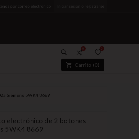
enos por correo electrónico
Iniciar sesión o registrarse
0
0
)*}
Carrito
(
0
)
1.02a Siemens 5WK4 8669
o electrónico de 2 botones
ns 5WK4 8669