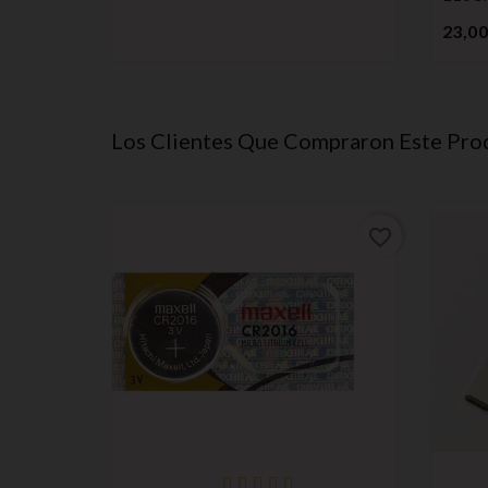
23,00
Los Clientes Que Compraron Este Pr
favorite_border
favorite_border