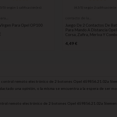
(
5
/
5
) según
1
calificación(es)
(
4,5
/
5
) según
2
calificación(e
para
contacto de la
ondedor, en
batería
 Virgen Para Opel OP100
Juego De 2 Contactos De Bat
Para Mando A Distancia Opel
Precio
€
Corsa, Zafira, Meriva Y Comb
Precio
4,49 €
 control remoto electrónico de 2 botones Opel 659856.21.02a S
redactado una opinión, o la misma se encuentra a la espera de ser m
ntrol remoto electrónico de 2 botones Opel 659856.21.02a Siem