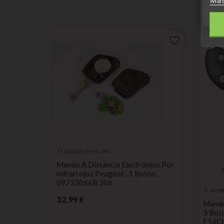
favorite_border
favorite_border
Transmisores de
control remoto
Mando A Distancia Electrónico Por
ón(es)
Infrarrojos Peugeot , 1 Botón,
09733066B 306
Transm
Precio
contro
32,99 €
emoto De
Mando
54TE
3 Boto
E16C