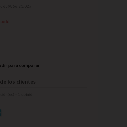
EF: 659856.21.02a
stock!
adir para comparar
de los clientes
ación(es) -
1
opinión
O