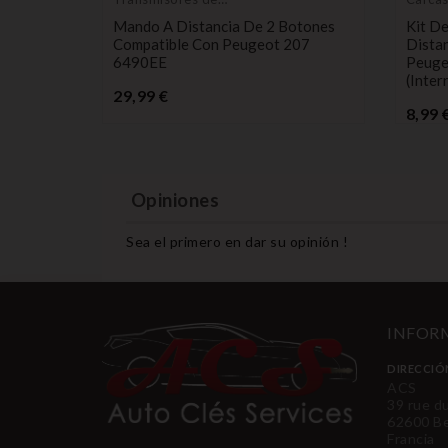
control remoto
de coc
aca De
Mando A Distancia De 2 Botones
Kit D
y Expert,
Compatible Con Peugeot 207
Dista
C 6490AF
6490EE
Peuge
(inter
Precio
29,99 €
8,99 
Opiniones
Sea el primero en dar su opinión !
INFORM
DIRECCIÓ
ACS
39 rue d
62600 B
Francia