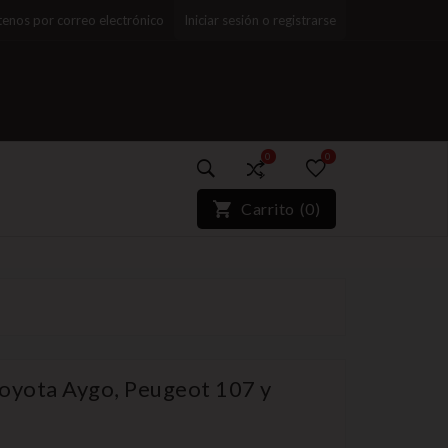
enos por correo electrónico
Iniciar sesión o registrarse
0
0
)*}
Carrito
(
0
)
oyota Aygo, Peugeot 107 y