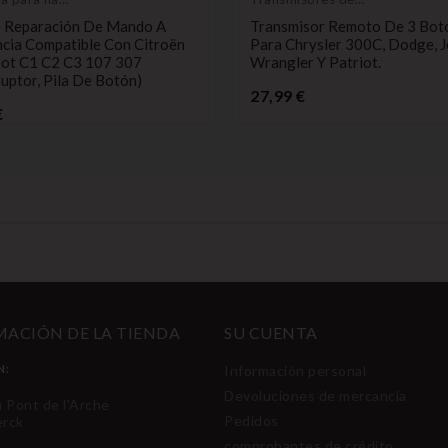
he
control remoto
e Reparación De Mando A
Transmisor Remoto De 3 Bot
ncia Compatible Con Citroën
Para Chrysler 300C, Dodge, 
ot C1 C2 C3 107 307
Wrangler Y Patriot.
ruptor, Pila De Botón)
Precio
27,99 €
Precio
€
ACIÓN DE LA TIENDA
SU CUENTA
N:
Información personal
Devoluciones de mercancía
u Pont de l'Arche
Pedidos
erck
comprobantes de crédito