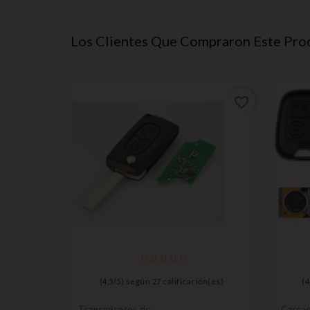
Los Clientes Que Compraron Este Pr
favorite_border
favorite_border
n(es)
(
4,5
/
5
) según
27
calificación(es)
(
4
Transmisores de
Carcas