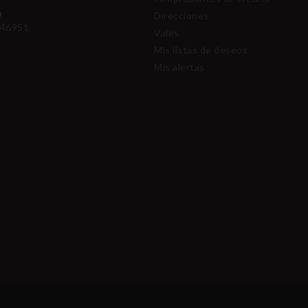
O
Direcciones
46951
Vales
Mis listas de deseos
Mis alertas