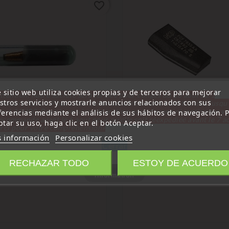
favorite_border
 sitio web utiliza cookies propias y de terceros para mejorar
ttention, notre société sera fermée pour congés du 10 aout au 1
stros servicios y mostrarle anuncios relacionados con sus
tembre inclus. Pour cette raison les commandes sont traitées jusqu
out
14H00. Pour le service réparation nous devons réceptionner vo
ferencias mediante el análisis de sus hábitos de navegación. 
pondedor en
transpondedor en
écommande avant le 6 aout pour qu'elle soit réexpédiée avant le 7 a
ptar su uso, haga clic en el botón Aceptar.
blanco
rci pour votre compréhension»
pondedor CAN Skoda ID48
Transpondedor Criptográfico
 información
Personalizar cookies
 A3 TP24 EL29)
Compatible Con VW Transpor
Cerrar
Sharan
Precio
€
RECHAZAR TODO
ESTOY DE ACUERDO
Precio
19,99 €
Information