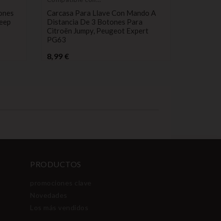
Citroën
blanco
ones
Carcasa Para Llave Con Mando A
Transpo
Jeep
Distancia De 3 Botones Para
PCF7931
Citroën Jumpy, Peugeot Expert
Pr
8,89 €
PG63
Precio
8,99 €
PRODUCTOS
promociones clave
Novedades
Los más vendidos