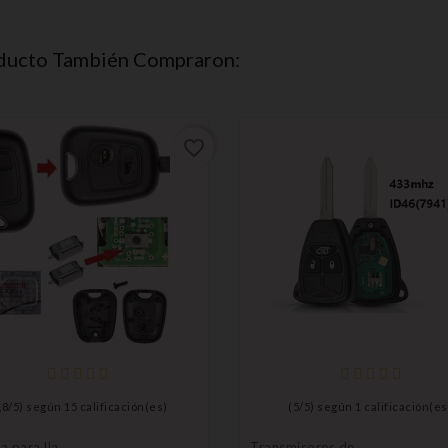
oducto También Compraron:
favorite_border
,8
/
5
) según
15
calificación(es)
(
5
/
5
) según
1
calificación(es
a para llave
Transmisores de