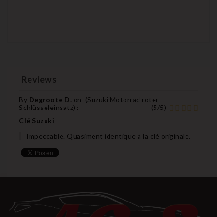
Reviews
By
Degroote D.
on
(
Suzuki Motorrad roter
Schlüsseleinsatz
) :
(
5
/
5
)
Clé Suzuki
Impeccable. Quasiment identique à la clé originale.