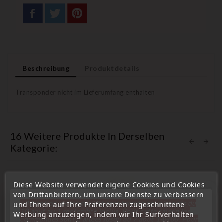
Beschreibung
Produktdetails
Transponder nicht im Lieferumfang enthalten
16 Weitere Produkte In Derselben
Kategorie:
Diese Website verwendet eigene Cookies und Cookies
favorite_border
von Drittanbietern, um unsere Dienste zu verbessern
« Attention, notre société sera fermée pour congés du
und Ihnen auf Ihre Präferenzen zugeschnittene
10 aout au 1 septembre inclus. Pour cette raison les
Werbung anzuzeigen, indem wir Ihr Surfverhalten
commandes sont traitées jusqu'au 7 aout
14H00. Pour