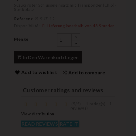
Suzuki roter Schlüsseleinsatz mit Transponder (Chip)-
Steckplatz
Referenz
KS-SUZ-12
Disponibilité:
Lieferung innerhalb von 48 Stunden
Menge
In Den Warenkorb Legen
Add to wishlist
Add to compare
Customer ratings and reviews
(
5
/
5
)
-
1
rating(s) -
1
review(s)
View distribution
READ REVIEWS
RATE IT