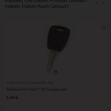
Kunden, Die Dieses Produkt Gekauft
Haben, Haben Auch Gekauft:
favorite_border
Schlüssel für Transponder, leer
Schlüssel Für Fiat FT10 Transponder
Preis
5,99 €