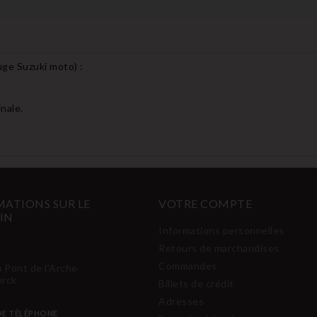
ouge Suzuki moto
) :
nale.
ATIONS SUR LE
VOTRE COMPTE
IN
Informations personnelles
Retours de marchandises
Commandes
u Pont de l'Arche
erck
Billets de crédit
Adresses
E TÉLÉPHONE