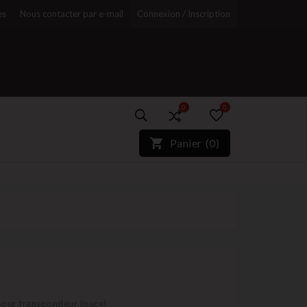
es
Nous contacter par e-mail
Connexion / Inscription
0
0
)*}
Panier
(
0
)
r
pour transpondeur (puce)