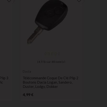
favorite_border
favorite_border
(
4,7
/
5
) sur
88
note(s)
Dacia
Citroën
lip 3
Télécommande Coque De Clé Plip 2
Boitier C
ic
Boutons Dacia Logan, Sandero,
Boutons 
Duster, Lodgy, Dokker
CE0536
Prix
Pr
4,99 €
8,99 €