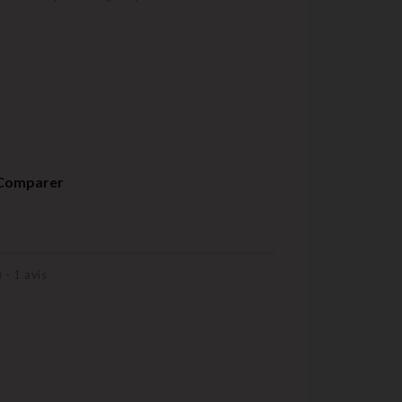
Comparer
) -
1
avis