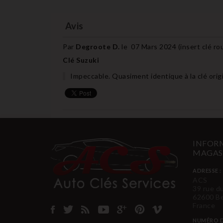
Avis
Par
Degroote D.
le
07 Mars 2024 (
insert clé r
Clé Suzuki
Impeccable. Quasiment identique à la clé origi
INFORM
MAGAS
ADRESSE :
ACS
39 rue d
62600 B
France
NUMÉRO D