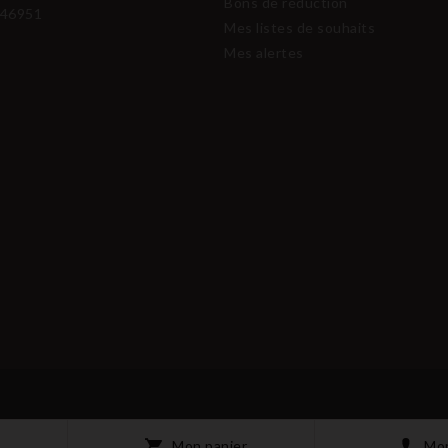
Bons de réduction
46951
Mes listes de souhaits
Mes alertes
Mon panier
Mo