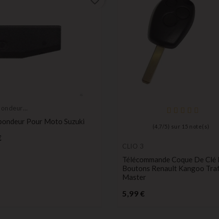
favorite_border
pondeur
pondeur Pour Moto Suzuki
(
4,7
/
5
) sur
15
note(s)
Prix
€
CLIO 3
Télécommande Coque De Clé P
Boutons Renault Kangoo Traf
Master
Prix
5,99 €