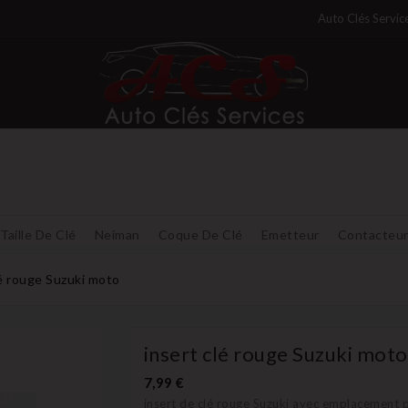
Auto Clés Servic
Taille De Clé
Neiman
Coque De Clé
Emetteur
Contacteu
lé rouge Suzuki moto
insert clé rouge Suzuki moto
7,99 €
insert de clé rouge Suzuki avec emplacement 