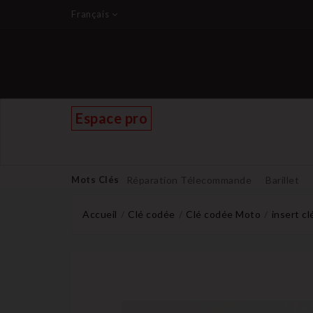
Français
Espace pro
Mots Clés
Réparation Télecommande
Barillet
Accueil
Clé codée
Clé codée Moto
insert c