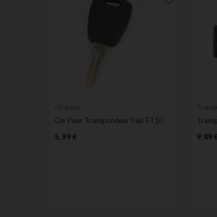
favorite_border
favorite_border
clé pour
Trans
transpondeur,
vierge
Clé Pour Transpondeur Fiat FT10
Trans
ébauche
Prix
5,99 €
9,89 
600 F4i