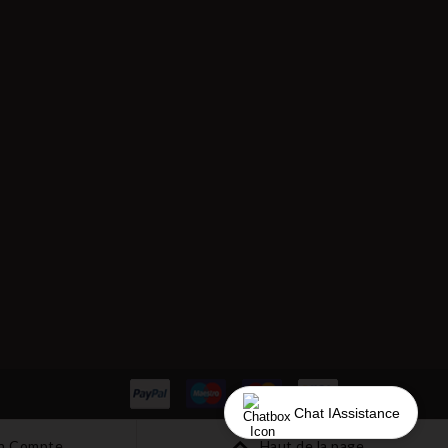
Chat IAssistance
n Compte
Haut de la page