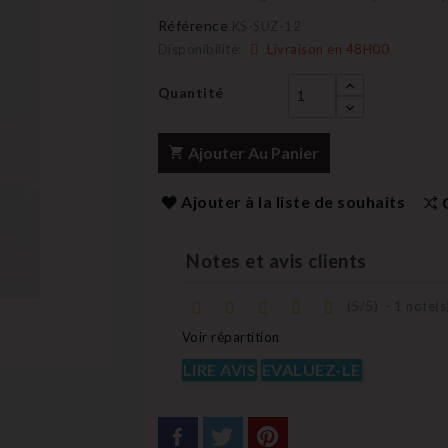
Référence
KS-SUZ-12
Disponibilité:
Livraison en 48H00
Quantité
Ajouter Au Panier
Ajouter à la liste de souhaits
Notes et avis clients
(
5
/
5
)
-
1
note(s
Voir répartition
LIRE AVIS
EVALUEZ-LE