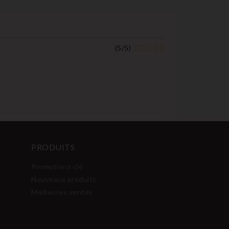
(
5
/
5
)
PRODUITS
Promotions clé
Nouveaux produits
Meilleures ventes