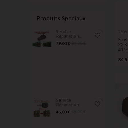
Produits Speciaux
Service
Télé
favorite_border
Réparation...
Émet
Emet
Prix
Prix
79,00 €
89,00 €
X3 X
normal
433
34,9
Service
favorite_border
Réparation...
Prix
Prix
45,00 €
49,00 €
normal