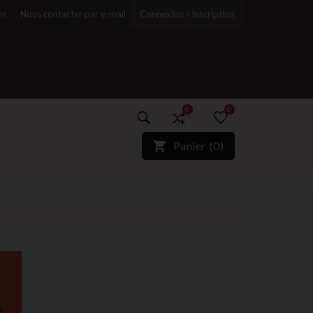
es
Nous contacter par e-mail
Connexion / Inscription
0
0
)*}
Panier
(
0
)
r