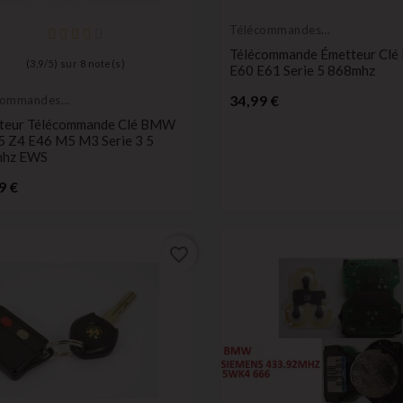
Télécommandes
Émetteurs
Télécommande Émetteur Cl
(
3,9
/
5
) sur
8
note(s)
E60 E61 Serie 5 868mhz
Prix
34,99 €
commandes
teurs
teur Télécommande Clé BMW
5 Z4 E46 M5 M3 Serie 3 5
mhz EWS
Prix
9 €
favorite_border