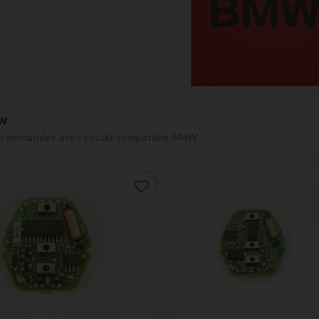
w
commandes avec circuit compatible BMW
favorite_border