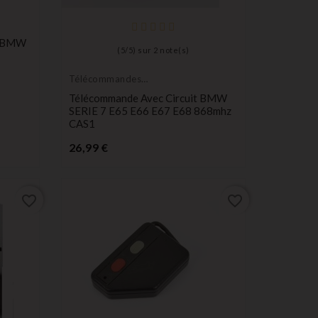
é BMW
(
5
/
5
) sur
2
note(s)
Télécommandes
Émetteurs
Télécommande Avec Circuit BMW
SERIE 7 E65 E66 E67 E68 868mhz
CAS1
Prix
26,99 €
favorite_border
favorite_border