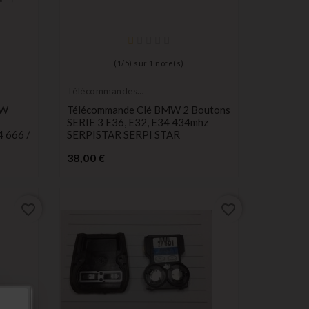
(
1
/
5
) sur
1
note(s)
Télécommandes
Émetteurs
MW
Télécommande Clé BMW 2 Boutons
SERIE 3 E36, E32, E34 434mhz
 666 /
SERPISTAR SERPI STAR
Prix
38,00 €
favorite_border
favorite_border