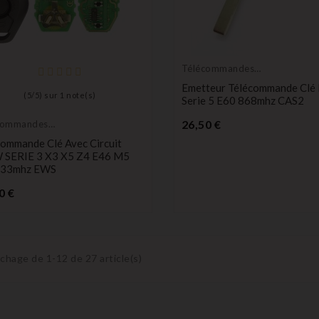
Télécommandes
Émetteurs
Emetteur Télécommande Cl
(
5
/
5
) sur
1
note(s)
Serie 5 E60 868mhz CAS2
Prix
26,50 €
commandes
teurs
commande Clé Avec Circuit
SERIE 3 X3 X5 Z4 E46 M5
433mhz EWS
Prix
0 €
ichage de 1-12 de 27 article(s)