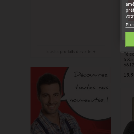
amé
sep
7 a
pré
tél
vot
Me
Plu
Télé
Émet
Tous les produits de vente
Télé
5 X5
661
19,9