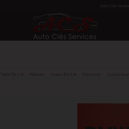
Auto Clés Servic
Taille De Clé
Neiman
Coque De Clé
Emetteur
Contacteu