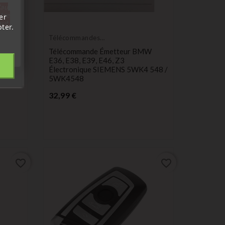
'au
tre
er
out.
ter.
Télécommandes
Émetteurs
IE 1 3
Télécommande Émetteur BMW
CAS 3
E36, E38, E39, E46, Z3
Électronique SIEMENS 5WK4 548 /
5WK4548
Prix
32,99 €
favorite_border
favorite_border