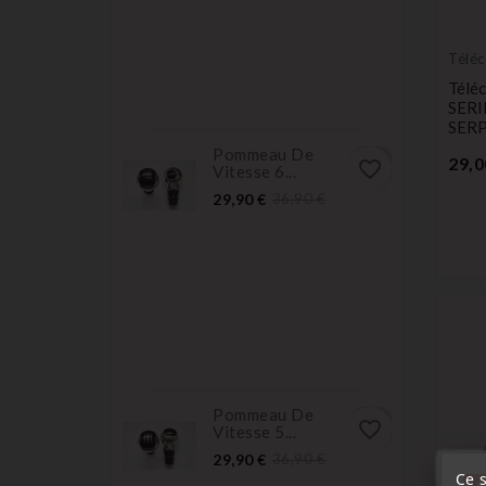
Télé
Émet
Télé
SERI
SERP
Pommeau De
29,0
favorite_border
Vitesse 6...
Prix
Prix
29,90 €
36,90 €
normal
Pommeau De
favorite_border
Vitesse 5...
Prix
Prix
29,90 €
36,90 €
normal
Ce s
« A