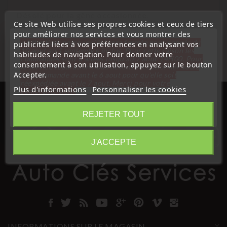
Désolé pour la gêne occasionnée.
Ce site Web utilise ses propres cookies et ceux de tiers
Cherchez à nouveau ce que vous cherchez
pour améliorer nos services et vous montrer des
« Attention, notre société sera fermée pour congés du
publicités liées à vos préférences en analysant vos
10 aout au 1 septembre inclus. Pour cette raison les
habitudes de navigation. Pour donner votre
commandes sont traitées jusqu'au 7 aout
14H00. Pour
consentement à son utilisation, appuyez sur le bouton
le service réparation nous devons réceptionner votre
Accepter.
télécommande avant le 6 aout pour qu'elle soit
réexpédiée avant le 7 aout. Merci pour votre
Plus d'informations
Personnaliser les cookies
compréhension»
Fermer
REJETER TOUT
Information
J'ACCEPTE
INFORMATIONS SUR LE MAGASIN