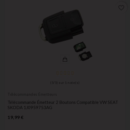
favorite_border
(
5
/
5
) sur
1
note(s)
Télécommandes Émetteurs
Télécommande Émetteur 2 Boutons Compatible VW SEAT
SKODA 1J0959753AG
Prix
19,99 €