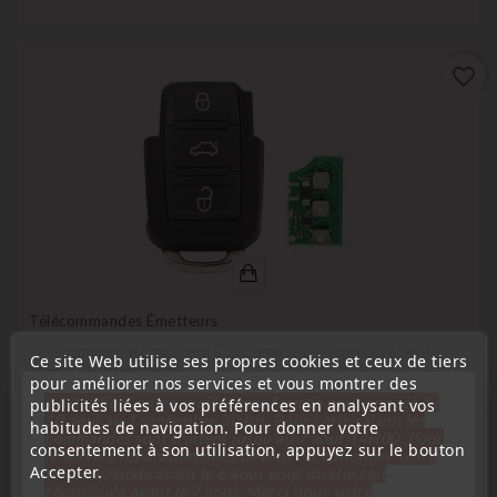
favorite_border
Télécommandes Émetteurs
Télécommande Émetteur Clé Compatible Avec VW Seat
Ce site Web utilise ses propres cookies et ceux de tiers
Skoda 1K0959753N
pour améliorer nos services et vous montrer des
« Attention, notre société sera fermée pour congés du
Prix
publicités liées à vos préférences en analysant vos
19,99 €
10 aout au 1 septembre inclus. Pour cette raison les
habitudes de navigation. Pour donner votre
commandes sont traitées jusqu'au 7 aout
14H00. Pour
consentement à son utilisation, appuyez sur le bouton
le service réparation nous devons réceptionner votre
Accepter.
télécommande avant le 6 aout pour qu'elle soit
réexpédiée avant le 7 aout. Merci pour votre