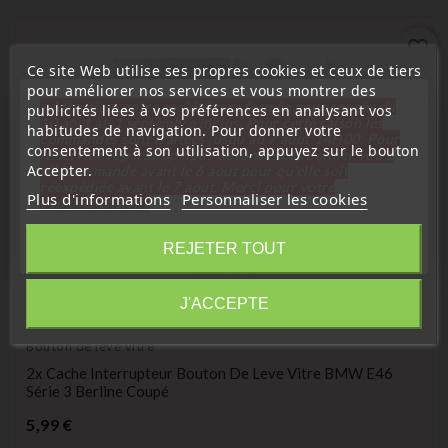
favorite_border
Ce site Web utilise ses propres cookies et ceux de tiers
pour améliorer nos services et vous montrer des
« Attention, notre société sera fermée pour congés du
publicités liées à vos préférences en analysant vos
10 aout au 1 septembre inclus. Pour cette raison les
habitudes de navigation. Pour donner votre
commandes sont traitées jusqu'au 7 aout
14H00. Pour
consentement à son utilisation, appuyez sur le bouton
le service réparation nous devons réceptionner votre
Accepter.
télécommande avant le 6 aout pour qu'elle soit
réexpédiée avant le 7 aout. Merci pour votre
Plus d'informations
Personnaliser les cookies
compréhension»
Fermer
REJETER TOUT
Information
J'ACCEPTE
(
4
/
5
) sur
1
note(s)
Bouton de lève vitre
2x Cache Interrupteur Bouton De Leve Vitre BMW E46
Série 3 Berline Coupé
Prix
5,99 €