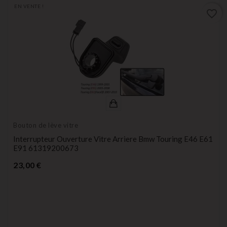
EN VENTE !
favorite_border
Bouton de lève vitre
Interrupteur Ouverture Vitre Arriere Bmw Touring E46 E61
E91 61319200673
Prix
23,00 €