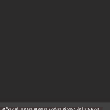
ite Web utilise ses propres cookies et ceux de tiers pour
ttention, notre société sera fermée pour congés du 10 aout au 1