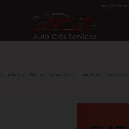
Auto Clés Servic
Taille De Clé
Neiman
Coque De Clé
Emetteur
Contacteu