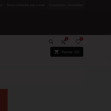
es
Nous contacter par e-mail
Connexion / Inscription
0
0
)*}
Panier
(
0
)
r