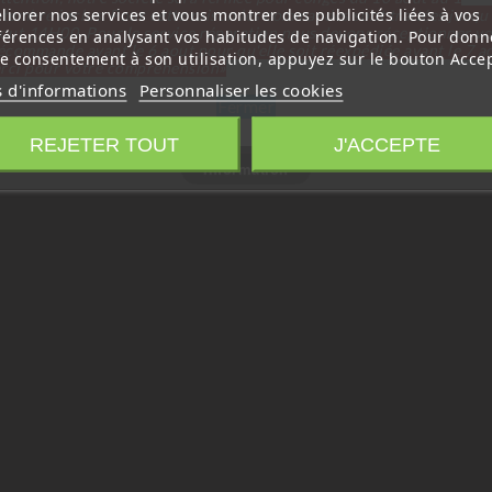
liorer nos services et vous montrer des publicités liées à vos
tembre inclus. Pour cette raison les commandes sont traitées jusqu
out
14H00. Pour le service réparation nous devons réceptionner vo
férences en analysant vos habitudes de navigation. Pour donn
écommande avant le 6 aout pour qu'elle soit réexpédiée avant le 7 a
re consentement à son utilisation, appuyez sur le bouton Accep
rci pour votre compréhension»
s d'informations
Personnaliser les cookies
Fermer
REJETER TOUT
J'ACCEPTE
Information