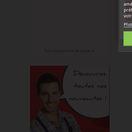
amé
sep
7 a
pré
tél
vot
Me
Plu
Tous les produits de vente