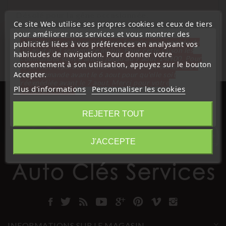
Désolé pour la gêne occasionnée.
Ce site Web utilise ses propres cookies et ceux de tiers
Cherchez à nouveau ce que vous cherchez
pour améliorer nos services et vous montrer des
« Attention, notre société sera fermée pour congés du
publicités liées à vos préférences en analysant vos
10 aout au 1 septembre inclus. Pour cette raison les
habitudes de navigation. Pour donner votre
commandes sont traitées jusqu'au 7 aout
14H00. Pour
consentement à son utilisation, appuyez sur le bouton
le service réparation nous devons réceptionner votre
Accepter.
télécommande avant le 6 aout pour qu'elle soit
réexpédiée avant le 7 aout. Merci pour votre
Plus d'informations
Personnaliser les cookies
compréhension»
Fermer
REJETER TOUT
Information
J'ACCEPTE
INFORMATIONS SUR LE MAGASIN