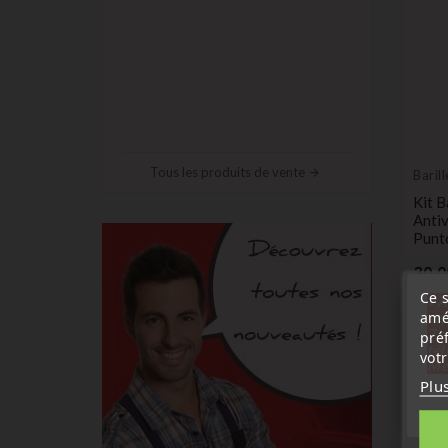
Tous les produits de vente
Baril
Kit B
Antiv
Punt
30,0
Ce s
« A
amé
sep
7 a
pré
tél
vot
Me
Plu