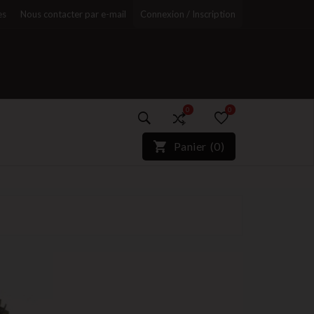
es
Nous contacter par e-mail
Connexion / Inscription
0
0
)*}
Panier
(
0
)
r