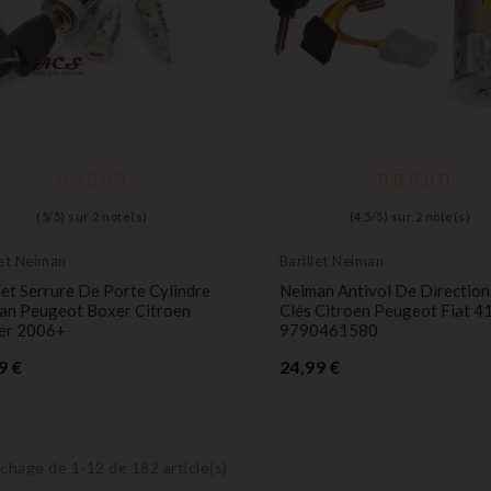
(
5
/
5
) sur
2
note(s)
(
4,5
/
5
) sur
2
note(s)
let Neiman
Barillet Neiman
let Serrure De Porte Cylindre
Neiman Antivol De Direction
an Peugeot Boxer Citroen
Clés Citroen Peugeot Fiat 
er 2006+
9790461580
Prix
Prix
9 €
24,99 €
ichage de 1-12 de 182 article(s)