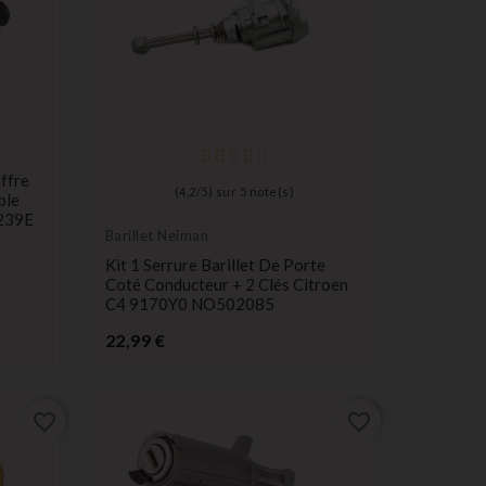
ffre
(
4,2
/
5
) sur
5
note(s)
ble
239E
Barillet Neiman
Kit 1 Serrure Barillet De Porte
Coté Conducteur + 2 Clés Citroen
C4 9170Y0 NO502085
Prix
22,99 €
favorite_border
favorite_border