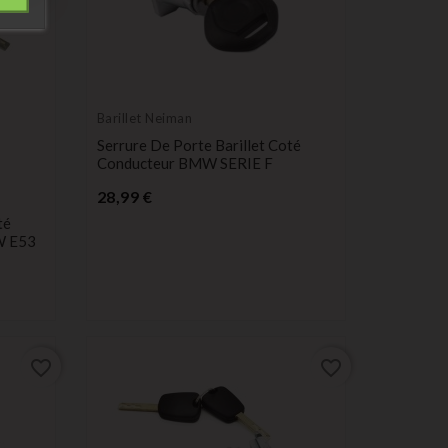
Barillet Neiman
Serrure De Porte Barillet Coté
Conducteur BMW SERIE F
Prix
28,99 €
té
W E53
favorite_border
favorite_border