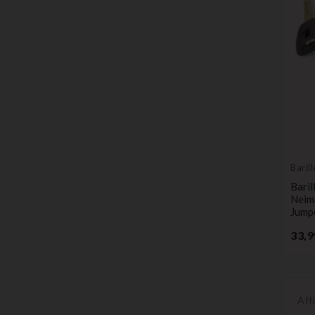
Baril
Baril
Neim
Jump
33,9
Aff