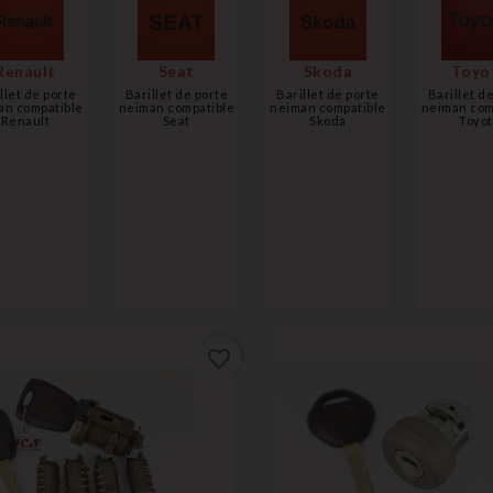
Renault
Seat
Skoda
Toyo
llet de porte
Barillet de porte
Barillet de porte
Barillet d
an compatible
neiman compatible
neiman compatible
neiman com
Renault
Seat
Skoda
Toyot
favorite_border