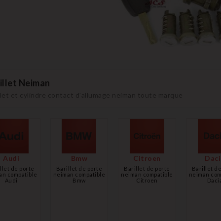
illet Neiman
llet et cylindre contact d'allumage neiman toute marque
Audi
Bmw
Citroen
Daci
llet de porte
Barillet de porte
Barillet de porte
Barillet d
an compatible
neiman compatible
neiman compatible
neiman com
Audi
Bmw
Citroen
Daci