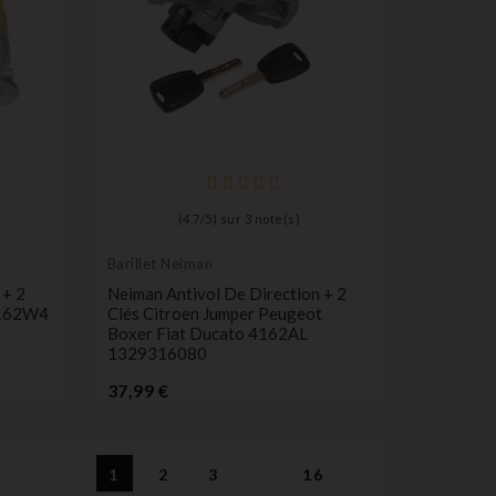
(
4,7
/
5
) sur
3
note(s)
Barillet Neiman
 + 2
Neiman Antivol De Direction + 2
4162W4
Clés Citroen Jumper Peugeot
Boxer Fiat Ducato 4162AL
1329316080
Prix
37,99 €
1
2
3
16