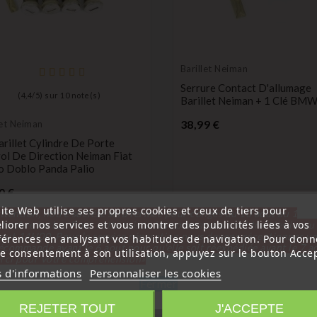
Barillet Neiman
Serrure Contact D'allumage
(
4,4
/
5
) sur
10
note(s)
Barillet Neiman + 1 Clé BM
Prix
38,99 €
let Neiman
arillet Cylindre De Porte
ol De Direction Neiman Fiat
o Doblo Panda Palio
Prix
0 €
ite Web utilise ses propres cookies et ceux de tiers pour
ttention, notre société sera fermée pour congés du 10 aout au 1
liorer nos services et vous montrer des publicités liées à vos
tembre inclus. Pour cette raison les commandes sont traitées jusqu
out
14H00. Pour le service réparation nous devons réceptionner vo
férences en analysant vos habitudes de navigation. Pour donn
favorite_border
écommande avant le 6 aout pour qu'elle soit réexpédiée avant le 7 a
re consentement à son utilisation, appuyez sur le bouton Accep
rci pour votre compréhension»
s d'informations
Personnaliser les cookies
Fermer
REJETER TOUT
J'ACCEPTE