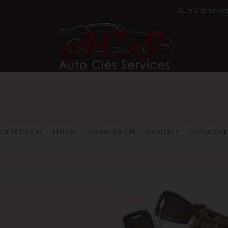
Auto Clés Servic
Taille De Clé
Neiman
Coque De Clé
Emetteur
Contacteu