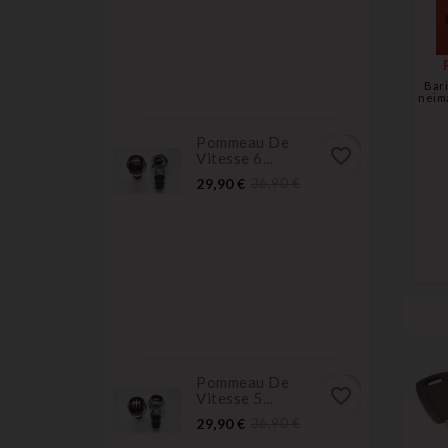
Bari
neim
Pommeau De
favorite_border
Vitesse 6...
Prix
Prix
29,90 €
36,90 €
normal
Pommeau De
favorite_border
Vitesse 5...
Prix
Prix
29,90 €
36,90 €
normal