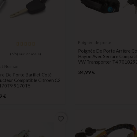
Poignée de porte
Poignée De Porte Arrière Co
(
5
/
5
) sur
9
note(s)
Hayon Avec Serrure Compati
VW Transporter T4 701829
let Neiman
Prix
34,99 €
re De Porte Barillet Coté
ucteur Compatible Citroen C2
170T9 9170T5
Prix
9 €
favorite_border