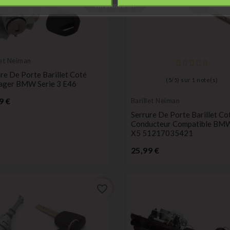
Information
let Neiman
re De Porte Barillet Coté
(
5
/
5
) sur
1
note(s)
ager BMW Serie 3 E46
Prix
9 €
Barillet Neiman
Serrure De Porte Barillet Co
Conducteur Compatible BM
X5 51217035421
Prix
25,99 €
favorite_border