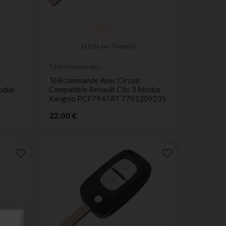
(
3,2
/
5
) sur
5
note(s)
Télécommandes
Émetteurs
Télécommande Avec Circuit
Modus
Compatible Renault Clio 3 Modus
Kangoo PCF7947AT 7701209235
Prix
22,00 €
favorite_border
favorite_border