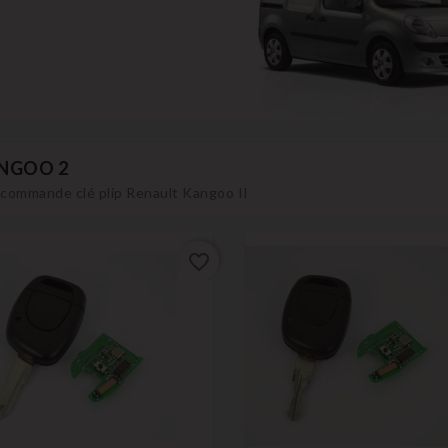
NGOO 2
commande clé plip Renault Kangoo II
favorite_border