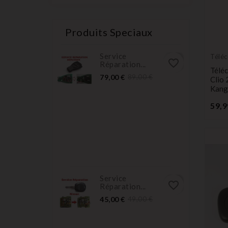
Produits Speciaux
Service
Télé
favorite_border
Réparation...
Émet
Télé
Prix
Prix
79,00 €
89,00 €
Clio 
normal
Kang
59,9
Service
favorite_border
Réparation...
Prix
Prix
45,00 €
49,00 €
normal