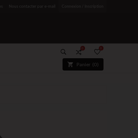
es
Nous contacter par e-mail
Connexion / Inscription
0
0
)*}
Panier
(
0
)
r