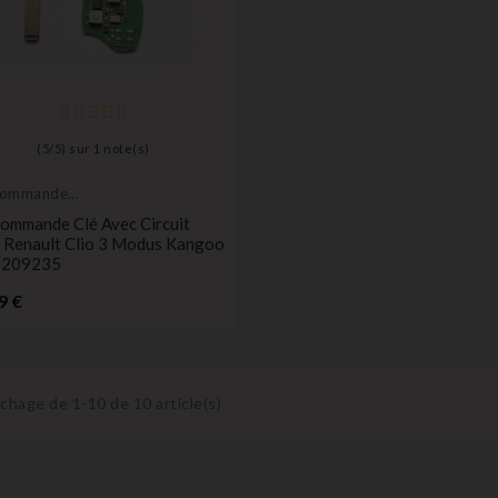
(
5
/
5
) sur
1
note(s)
commande
teur
commande Clé Avec Circuit
Renault Clio 3 Modus Kangoo
1209235
Prix
9 €
ichage de 1-10 de 10 article(s)