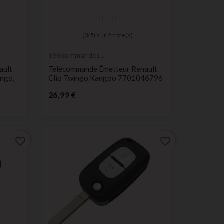
(
3
/
5
) sur
2
note(s)
Télécommandes
Émetteurs
ault
Télécommande Émetteur Renault
ingo,
Clio Twingo Kangoo 7701046796
Prix
26,99 €
favorite_border
favorite_border