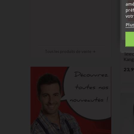
amé
sep
7 a
pré
tél
vot
Me
Plu
Télé
Émet
Tous les produits de vente
Télé
Kang
23,9