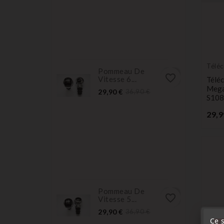
Télé
Pommeau De
Émet
favorite_border
Vitesse 6...
Télé
Mega
Prix
Prix
29,90 €
36,90 €
S10
normal
29,9
Pommeau De
favorite_border
Vitesse 5...
Prix
Prix
29,90 €
36,90 €
normal
Ce s
« A