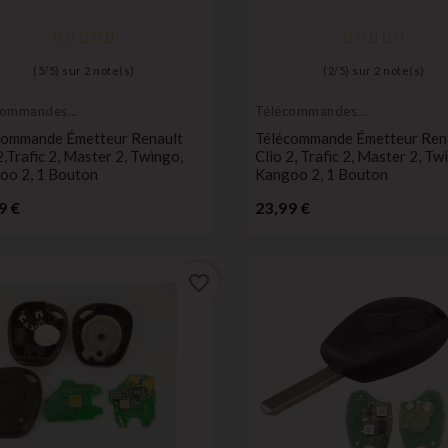
(
5
/
5
) sur
2
note(s)
(
2
/
5
) sur
2
note(s)
commandes
Télécommandes
teurs
Émetteurs
commande Émetteur Renault
Télécommande Émetteur Ren
2,Trafic 2, Master 2, Twingo,
Clio 2, Trafic 2, Master 2, Tw
oo 2, 1 Bouton
Kangoo 2, 1 Bouton
Prix
Prix
9 €
23,99 €
favorite_border