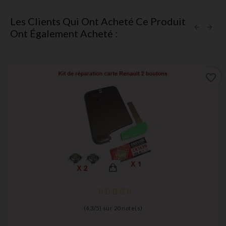
Les Clients Qui Ont Acheté Ce Produit
Ont Également Acheté :
favorite_border
(
4,3
/
5
) sur
20
note(s)