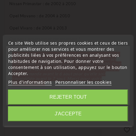
Nissan Primastar : de 2002 à 2010
Opel Movano : de 2004 à 2010
Opel Vivaro : de 2004 à 2013
Qui peux programmer cet émetteur ?
Ce site Web utilise ses propres cookies et ceux de tiers
pour améliorer nos services et vous montrer des
Garage Renault – Non
« Attention, notre société sera fermée pour congés du
publicités liées à vos préférences en analysant vos
Garage indépendant – Oui
10 aout au 1 septembre inclus. Pour cette raison les
habitudes de navigation. Pour donner votre
électromécanicien – Oui
commandes sont traitées jusqu'au 7 aout
14H00. Pour
consentement à son utilisation, appuyez sur le bouton
le service réparation nous devons réceptionner votre
Serrurier Auto – Oui
Accepter.
télécommande avant le 6 aout pour qu'elle soit
réexpédiée avant le 7 aout. Merci pour votre
Plus d'informations
Personnaliser les cookies
compréhension»
Fermer
16 D'autres Produits De La Même
REJETER TOUT
Catégorie :
Information
J'ACCEPTE
favorite_border