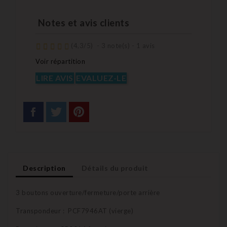
Notes et avis clients
(
4,3
/
5
)
-
3
note(s) -
1
avis
Voir répartition
LIRE AVIS
EVALUEZ-LE
Description
Détails du produit
3 boutons ouverture/fermeture/porte arrière
Transpondeur : PCF7946AT (vierge)