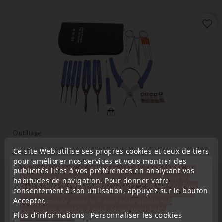
favorite_border
Outillage
Kit D'extraction De Clé Cassée Ou De Corps Etranger Pour
Ce site Web utilise ses propres cookies et ceux de tiers
Serrure
pour améliorer nos services et vous montrer des
« Attention, notre société sera fermée pour congés du
Prix
publicités liées à vos préférences en analysant vos
39,00 €
10 aout au 1 septembre inclus. Pour cette raison les
habitudes de navigation. Pour donner votre
commandes sont traitées jusqu'au 7 aout
14H00. Pour
consentement à son utilisation, appuyez sur le bouton
le service réparation nous devons réceptionner votre
Accepter.
télécommande avant le 6 aout pour qu'elle soit
réexpédiée avant le 7 aout. Merci pour votre
Plus d'informations
Personnaliser les cookies
compréhension»