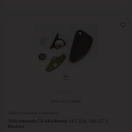
favorite_border
(
4
/
5
) sur
1
note(s)
Télécommandes Émetteurs
Télécommande Clé Alfa Romeo 147, 156, 166, GT 2
Boutons