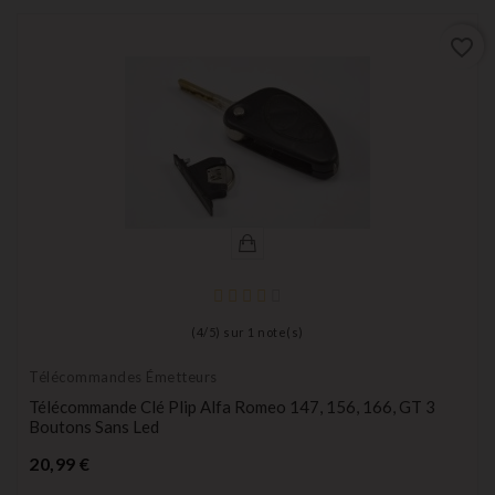
favorite_border
(
4
/
5
) sur
1
note(s)
Télécommandes Émetteurs
Télécommande Clé Plip Alfa Romeo 147, 156, 166, GT 3
Boutons Sans Led
Prix
20,99 €