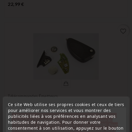
Prix
22,99 €
favorite_border
Télécommandes Émetteurs
Télécommande Clé Alfa Romeo 147, 156, 166, GT 2
Ce site Web utilise ses propres cookies et ceux de tiers
Boutons Sans LED
pour améliorer nos services et vous montrer des
« Attention, notre société sera fermée pour congés du
publicités liées à vos préférences en analysant vos
Prix
24,99 €
10 aout au 1 septembre inclus. Pour cette raison les
habitudes de navigation. Pour donner votre
commandes sont traitées jusqu'au 7 aout
14H00. Pour
consentement à son utilisation, appuyez sur le bouton
le service réparation nous devons réceptionner votre