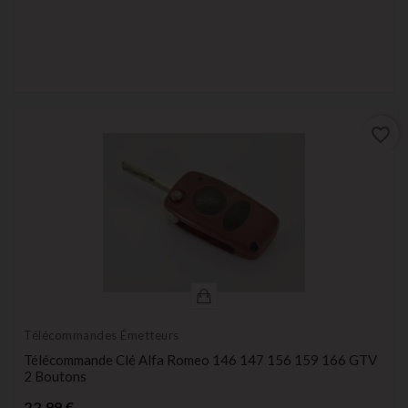
favorite_border
Télécommandes Émetteurs
Télécommande Clé Alfa Romeo 146 147 156 159 166 GTV
2 Boutons
Prix
22,99 €