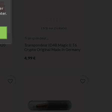
'au
tre
er
out.
ter.
(
5
/
5
) sur
2
note(s)
Transpondeur
vierge
D20
Transpondeur ID48 Magic II T6
Crypto Original Made In Germany
Prix
4,99 €
favorite_border
favorite_border