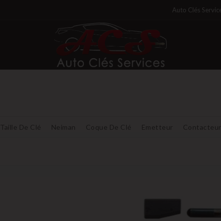
Auto Clés Servic
Taille De Clé
Neiman
Coque De Clé
Emetteur
Contacteu