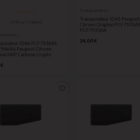
Transpondeur
vierge
Transpondeur ID45 Peugeot
(
5
/
5
) sur
7
note(s)
Citroen Original PCF7935A
PCF7935AA
spondeur
Prix
e
24,00 €
spondeur ID46 PCF7936AS
946AA Peugeot Citroen
inal NXP Carbone Crypto
Prix
 €
favorite_border