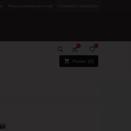
es
Nous contacter par e-mail
Connexion / Inscription
0
0
)*}
Panier
(
0
)
r