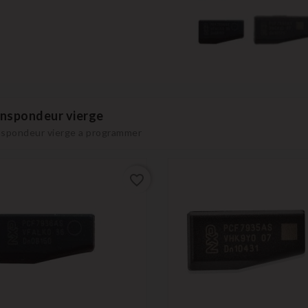
nspondeur vierge
spondeur vierge a programmer
favorite_border