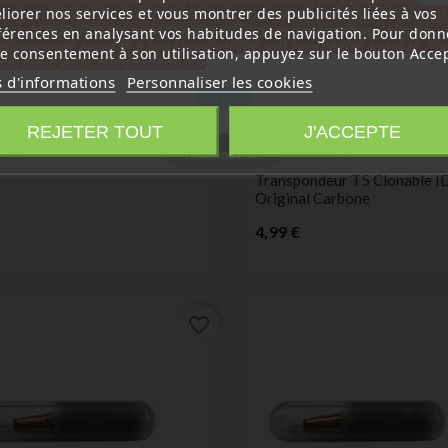
liorer nos services et vous montrer des publicités liées à vos
tembre inclus. Pour cette raison les commandes sont traitées jusqu
out
14H00. Pour le service réparation nous devons réceptionner vo
férences en analysant vos habitudes de navigation. Pour donn
écommande avant le 6 aout pour qu'elle soit réexpédiée avant le 7 a
re consentement à son utilisation, appuyez sur le bouton Accep
rci pour votre compréhension»
spondeur
s d'informations
Personnaliser les cookies
e
Fermer
spondeur Puce SMD
(
5
/
5
) sur
2
note(s)
7947AT PCF7947
REJETER TOUT
J'ACCEPTE
Prix
Information
0 €
Transpondeur
vierge
Transpondeur T5 Clonable I
Original Carbone
Prix
4,99 €
favorite_border