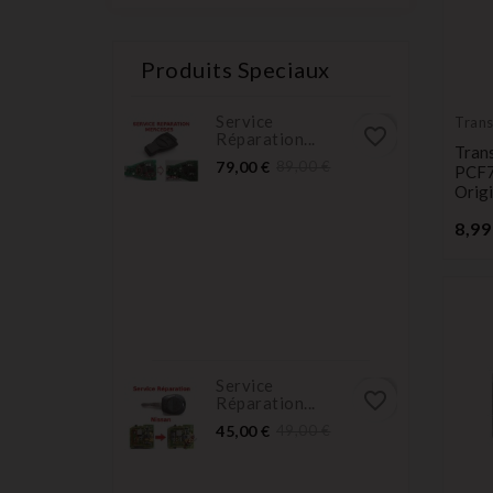
Produits Speciaux
Service
Tran
favorite_border
Réparation...
vierg
Tran
Prix
Prix
79,00 €
89,00 €
PCF7
normal
Orig
8,99
Service
favorite_border
Réparation...
Prix
Prix
45,00 €
49,00 €
normal