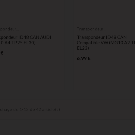
spondeur
Transpondeur
e
vierge
spondeur ID48 CAN AUDI
Transpondeur ID48 CAN
0 A4 TP25 EL30)
Compatible VW (MG10 A2 T
EL23)
Prix
 €
Prix
6,99 €
ichage de 1-12 de 42 article(s)