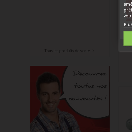
amé
sep
7 a
pré
tél
vot
Me
Tran
Plu
vierg
Tran
PCF
12,0
Tous les produits de vente