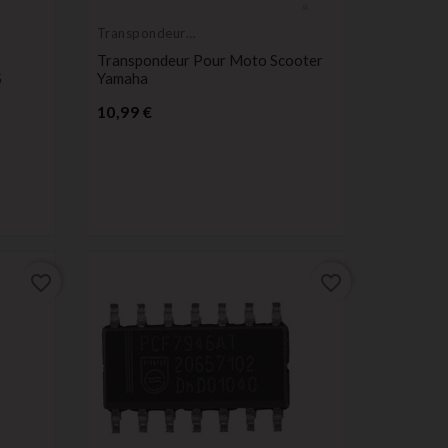
Transpondeur
vierge
Transpondeur Pour Moto Scooter
S
Yamaha
Prix
10,99 €
favorite_border
favorite_border