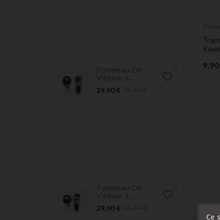
Tran
vierg
Tran
Kawa
9,90
Pommeau De
favorite_border
Vitesse 6...
Prix
Prix
29,90 €
36,90 €
normal
Pommeau De
favorite_border
Vitesse 5...
Prix
Prix
29,90 €
36,90 €
normal
Ce s
« A