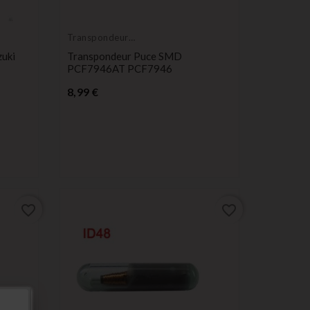
Transpondeur
vierge
uki
Transpondeur Puce SMD
PCF7946AT PCF7946
Prix
8,99 €
favorite_border
favorite_border