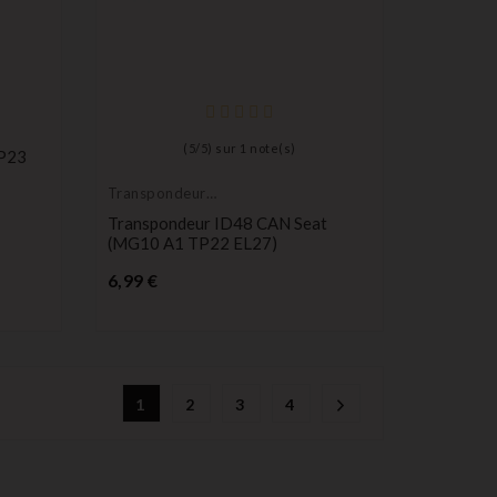
(
5
/
5
) sur
1
note(s)
P23
Transpondeur
vierge
Transpondeur ID48 CAN Seat
(MG10 A1 TP22 EL27)
Prix
6,99 €
1
2
3
4