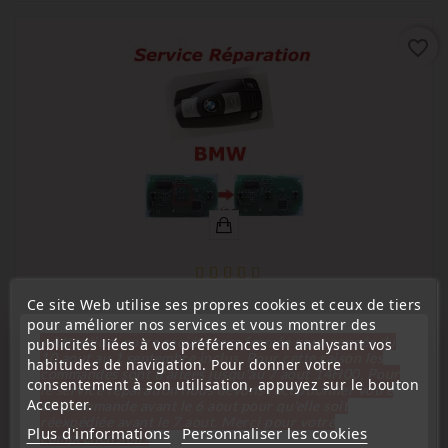
favorite_border
Ce site Web utilise ses propres cookies et ceux de tiers
(
4,7
/
5
) sur
31
note(s)
pour améliorer nos services et vous montrer des
« Attention, notre société sera fermée pour congés du
publicités liées à vos préférences en analysant vos
Service réparation électronique
10 aout au 1 septembre inclus. Pour cette raison les
habitudes de navigation. Pour donner votre
Service Réparation Télécommande Clé BMW Serie 1 3 5 X5
commandes sont traitées jusqu'au 7 aout
14H00. Pour
consentement à son utilisation, appuyez sur le bouton
le service réparation nous devons réceptionner votre
X6 E82 E87 E90 E92 E93 M3 M5
Accepter.
télécommande avant le 6 aout pour qu'elle soit
Prix
réexpédiée avant le 7 aout. Merci pour votre
59,00 €
Plus d'informations
Personnaliser les cookies
compréhension»