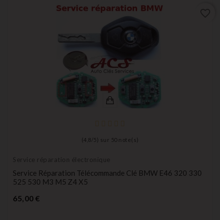
favorite_border
(
4,8
/
5
) sur
50
note(s)
Service réparation électronique
Service Réparation Télécommande Clé BMW E46 320 330
525 530 M3 M5 Z4 X5
Prix
65,00 €