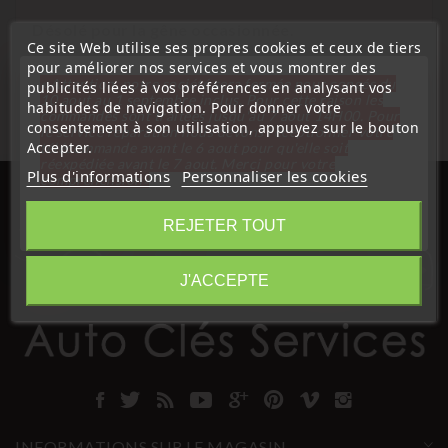
Désolé pour la gêne occasionnée.
Ce site Web utilise ses propres cookies et ceux de tiers
Cherchez à nouveau ce que vous cherchez
pour améliorer nos services et vous montrer des
« Attention, notre société sera fermée pour congés du
publicités liées à vos préférences en analysant vos
10 aout au 1 septembre inclus. Pour cette raison les
habitudes de navigation. Pour donner votre
commandes sont traitées jusqu'au 7 aout
14H00. Pour
consentement à son utilisation, appuyez sur le bouton
le service réparation nous devons réceptionner votre
Accepter.
télécommande avant le 6 aout pour qu'elle soit
réexpédiée avant le 7 aout. Merci pour votre
Plus d'informations
Personnaliser les cookies
compréhension»
Fermer
REJETER TOUT
Information
J'ACCEPTE
INFORMATIONS SUR LE MAGASIN