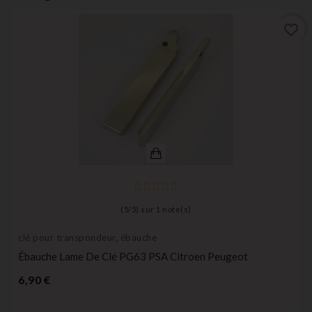
favorite_border
(
5
/
5
) sur
1
note(s)
clé pour transpondeur, ébauche
Ébauche Lame De Clé PG63 PSA Citroen Peugeot
Prix
6,90 €