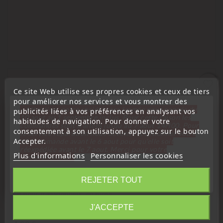
favorite_border
Ce site Web utilise ses propres cookies et ceux de tiers
pour améliorer nos services et vous montrer des
« Attention, notre société sera fermée pour congés du
publicités liées à vos préférences en analysant vos
10 aout au 1 septembre inclus. Pour cette raison les
habitudes de navigation. Pour donner votre
commandes sont traitées jusqu'au 7 aout
14H00. Pour
consentement à son utilisation, appuyez sur le bouton
le service réparation nous devons réceptionner votre
Accepter.
télécommande avant le 6 aout pour qu'elle soit
réexpédiée avant le 7 aout. Merci pour votre
Plus d'informations
Personnaliser les cookies
compréhension»
Fermer
REJETER TOUT
clé pour transpondeur, ébauche
Information
Ébauche Lame De Clé TSI09 PSA Citroen Peugeot
J'ACCEPTE
Prix