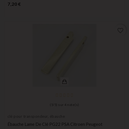
Prix
7,20 €
favorite_border
(
5
/
5
) sur
4
note(s)
clé pour transpondeur, ébauche
Ébauche Lame De Clé PG22 PSA Citroen Peugeot