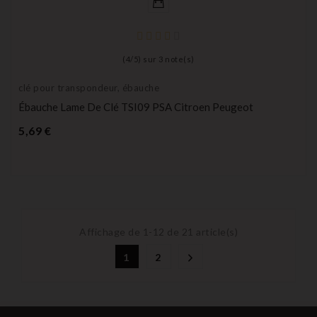
(
4
/
5
) sur
3
note(s)
clé pour transpondeur, ébauche
Ébauche Lame De Clé TSI09 PSA Citroen Peugeot
Prix
5,69 €
Affichage de 1-12 de 21 article(s)
1
2