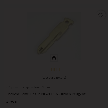
favorite_border
(
5
/
5
) sur
2
note(s)
clé pour transpondeur, ébauche
Ébauche Lame De Clé NE61 PSA Citroen Peugeot
Prix
4,99 €