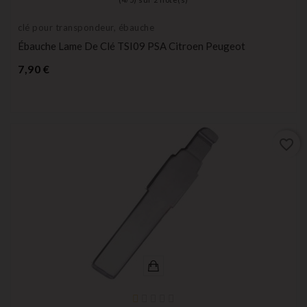
clé pour transpondeur, ébauche
Ébauche Lame De Clé TSI09 PSA Citroen Peugeot
Prix
7,90 €
favorite_border