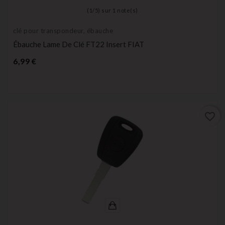
(
1
/
5
) sur
1
note(s)
clé pour transpondeur, ébauche
Ébauche Lame De Clé FT22 Insert FIAT
Prix
6,99 €
favorite_border