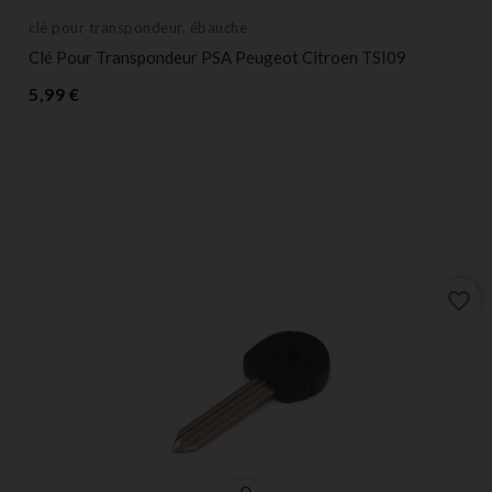
clé pour transpondeur, ébauche
Clé Pour Transpondeur PSA Peugeot Citroen TSI09
Prix
5,99 €
favorite_border