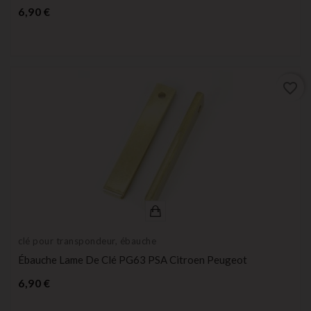
Prix
6,90 €
favorite_border
clé pour transpondeur, ébauche
Ébauche Lame De Clé PG63 PSA Citroen Peugeot
Prix
6,90 €