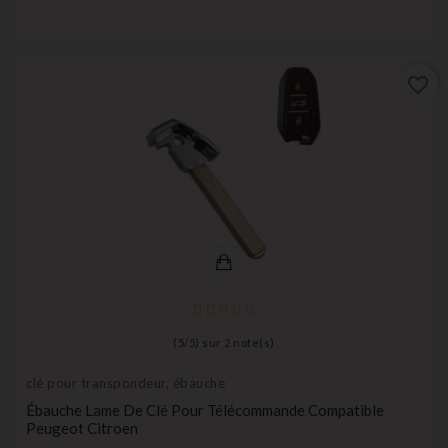
favorite_border
(
5
/
5
) sur
2
note(s)
clé pour transpondeur, ébauche
Ébauche Lame De Clé Pour Télécommande Compatible
Peugeot Citroen