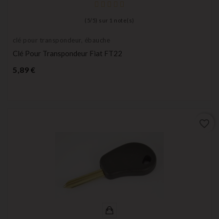
(
5
/
5
) sur
1
note(s)
clé pour transpondeur, ébauche
Clé Pour Transpondeur Fiat FT22
Prix
5,89 €
favorite_border