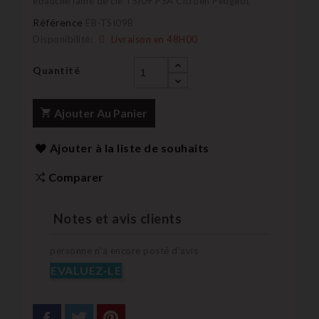
ébauche lame de clé TSI09 PSA Citroen Peugeot
Référence
EB-TSI09B
Disponibilité:
Livraison en 48H00
Quantité
Ajouter Au Panier
Ajouter à la liste de souhaits
Comparer
Notes et avis clients
personne n'a encore posté d'avis
EVALUEZ-LE