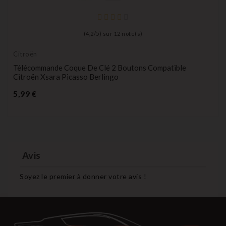
(
4,2
/
5
) sur
12
note(s)
Citroën
Télécommande Coque De Clé 2 Boutons Compatible
Citroën Xsara Picasso Berlingo
Prix
5,99 €
Avis
Soyez le premier à donner votre avis !