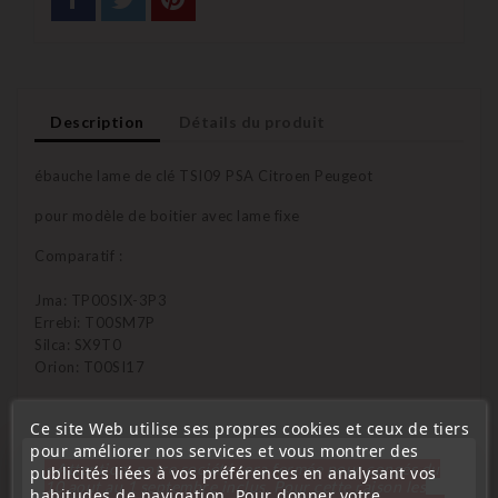
Description
Détails du produit
ébauche lame de clé TSI09 PSA Citroen Peugeot
pour modèle de boitier avec lame fixe
Comparatif :
Jma: TP00SIX-3P3
Errebi: T00SM7P
Silca: SX9T0
Orion: T00SI17
Ce site Web utilise ses propres cookies et ceux de tiers
pour améliorer nos services et vous montrer des
16 D'autres Produits De La Même
« Attention, notre société sera fermée pour congés du
publicités liées à vos préférences en analysant vos
10 aout au 1 septembre inclus. Pour cette raison les
Catégorie :
habitudes de navigation. Pour donner votre