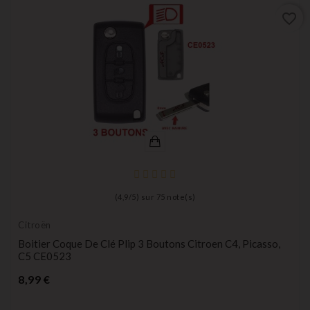
favorite_border
(
4,9
/
5
) sur
75
note(s)
Citroën
Boitier Coque De Clé Plip 3 Boutons Citroen C4, Picasso,
C5 CE0523
Prix
8,99 €