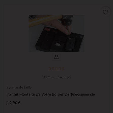
favorite_border
(
4,9
/
5
) sur
8
note(s)
Service de taille
Forfait Montage De Votre Boitier De Télécommande
Prix
12,90 €