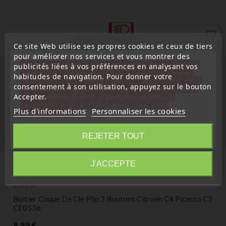
favorite_border
Ce site Web utilise ses propres cookies et ceux de tiers
pour améliorer nos services et vous montrer des
« Attention, notre société sera fermée pour congés du
publicités liées à vos préférences en analysant vos
10 aout au 1 septembre inclus. Pour cette raison les
habitudes de navigation. Pour donner votre
commandes sont traitées jusqu'au 7 aout
14H00. Pour
consentement à son utilisation, appuyez sur le bouton
le service réparation nous devons réceptionner votre
Accepter.
télécommande avant le 6 aout pour qu'elle soit
réexpédiée avant le 7 aout. Merci pour votre
Plus d'informations
Personnaliser les cookies
compréhension»
Fermer
REJETER TOUT
Information
J'ACCEPTE
(
4,7
/
5
) sur
9
note(s)
Citroën
Boitier Coque De Clé Plip 3 Boutons Citroen C4 Picasso C5
CE0536
Prix
8,99 €