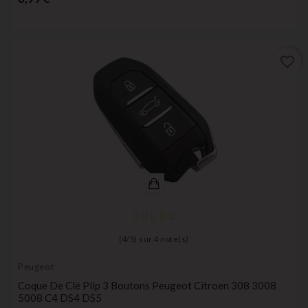
favorite_border
(
4
/
5
) sur
4
note(s)
Peugeot
Coque De Clé Plip 3 Boutons Peugeot Citroen 308 3008
5008 C4 DS4 DS5