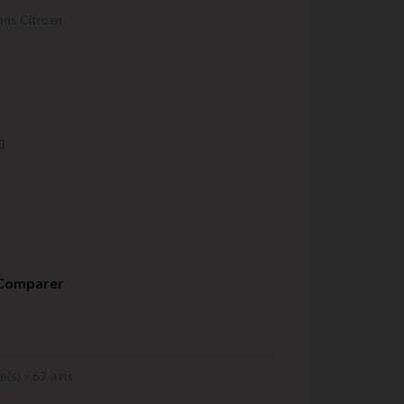
ons Citroen
0
Comparer
e(s) -
67
avis