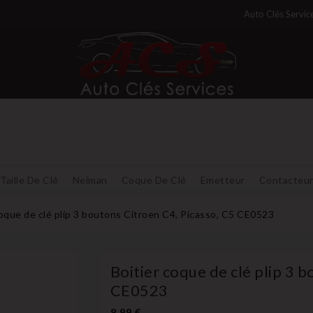
Auto Clés Servic
Taille De Clé
Neiman
Coque De Clé
Emetteur
Contacteu
coque de clé plip 3 boutons Citroen C4, Picasso, C5 CE0523
Boitier coque de clé plip 3 
CE0523
8,99 €