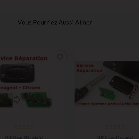
Vous Pourriez Aussi Aimer
favorite_border
(
4,8
/
5
) sur
391
note(s)
(
4,8
/
5
) sur
64
note(s)