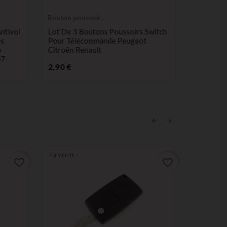
Bouton poussoir
Service r
switch
électroni
ntivol
Lot De 3 Boutons Poussoirs Switch
Service 
es
Pour Télécommande Peugeot
Clé Citr
o
Citroën Renault
Berlingo
07
807 Part
Prix
2,90 €
P
49,99 €
EN VENTE !
favorite_border
favorite_border