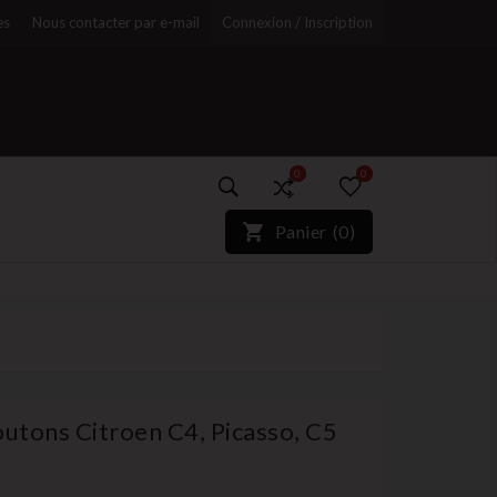
es
Nous contacter par e-mail
Connexion / Inscription
0
0
)*}
Panier
(
0
)
r
boutons Citroen C4, Picasso, C5