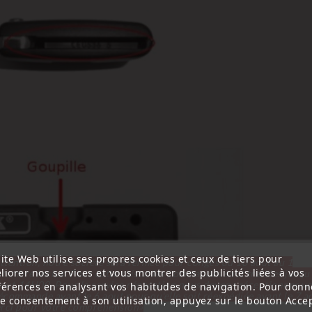
ite Web utilise ses propres cookies et ceux de tiers pour
ttention, notre société sera fermée pour congés du 10 aout au 1
liorer nos services et vous montrer des publicités liées à vos
tembre inclus. Pour cette raison les commandes sont traitées jusqu
out
14H00. Pour le service réparation nous devons réceptionner vo
férences en analysant vos habitudes de navigation. Pour donn
écommande avant le 6 aout pour qu'elle soit réexpédiée avant le 7 a
re consentement à son utilisation, appuyez sur le bouton Accep
rci pour votre compréhension»