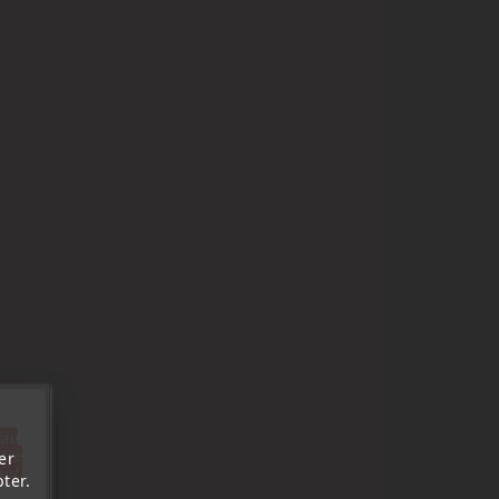
'au
tre
er
out.
ter.