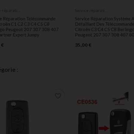
e réparation
Service réparation
onique
électronique
ce Réparation Télécommande
Service Réparation Système A
itroën C1 C2 C3 C4 C5 C8
Défaillant Des Télécommand
ngo Peugeot 207 307 308 407
Citroën C3 C4 C5 C8 Berling
artner Expert Jumpy
Peugeot 207 307 308 407 8
Prix
Prix
 €
35,00 €
gorie :
favorite_border