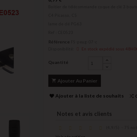
Boitier de télécommande coque de clé 3 bout
C4 Picasso, C5
lame de clé PG63
Ref : CE0523
Référence
FS-peug-07-c
Disponibilité:
En stock expédié sous 48H0
Quantité
Ajouter Au Panier
Ajouter à la liste de souhaits
Notes et avis clients
(
4,9
/
5
)
-
75
not