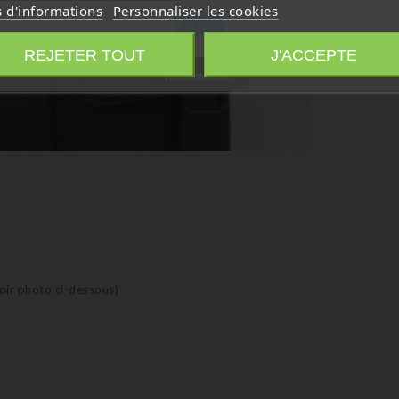
s d'informations
Personnaliser les cookies
Fermer
REJETER TOUT
J'ACCEPTE
Information
voir photo ci-dessous)