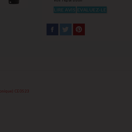
Voir répartition
LIRE AVIS
EVALUEZ-LE
tronique) CE0523