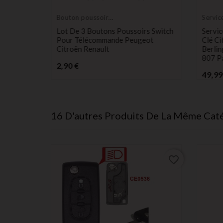
Bouton poussoir
Servic
switch
électr
e Antivol
Lot De 3 Boutons Poussoirs Switch
Servi
ndes
Pour Télécommande Peugeot
Clé C
ngo
Citroën Renault
Berli
 807
807 P
Prix
2,90 €
49,99
16 D'autres Produits De La Même Caté
favorite_border
favorite_border