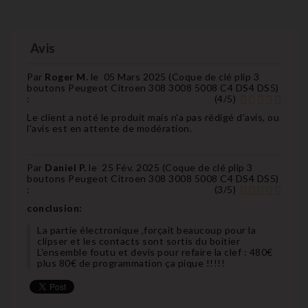
Avis
Par
Roger M.
le
05 Mars 2025 (
Coque de clé plip 3
boutons Peugeot Citroen 308 3008 5008 C4 DS4 DS5
)
:
(
4
/
5
)
Le client a noté le produit mais n'a pas rédigé d'avis, ou
l'avis est en attente de modération.
Par
Daniel P.
le
25 Fév. 2025 (
Coque de clé plip 3
boutons Peugeot Citroen 308 3008 5008 C4 DS4 DS5
)
:
(
3
/
5
)
conclusion:
La partie électronique ,forçait beaucoup pour la
clipser et les contacts sont sortis du boitier
L'ensemble foutu et devis pour refaire la clef : 480€
plus 80€ de programmation ça pique !!!!!