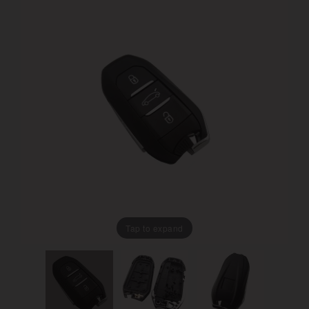
Tap to expand