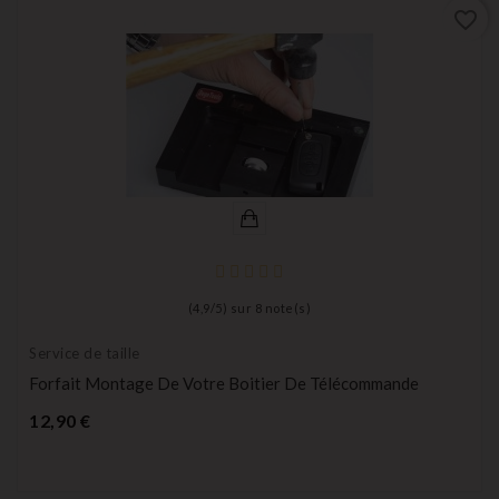
favorite_border
(
4,9
/
5
) sur
8
note(s)
Service de taille
Forfait Montage De Votre Boitier De Télécommande
Prix
12,90 €