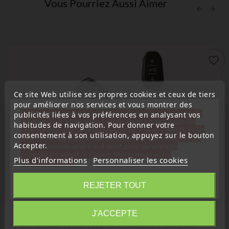
Vous Pourriez Aussi Aimer
favorite_border
Ce site Web utilise ses propres cookies et ceux de tiers
pour améliorer nos services et vous montrer des
« Attention, notre société sera fermée pour congés du
publicités liées à vos préférences en analysant vos
10 aout au 1 septembre inclus. Pour cette raison les
habitudes de navigation. Pour donner votre
commandes sont traitées jusqu'au 7 aout
14H00. Pour
consentement à son utilisation, appuyez sur le bouton
le service réparation nous devons réceptionner votre
Accepter.
télécommande avant le 6 aout pour qu'elle soit
réexpédiée avant le 7 aout. Merci pour votre
Plus d'informations
Personnaliser les cookies
compréhension»
Fermer
REJETER TOUT
(
5
/
5
) sur
2
note(s)
Information
J'ACCEPTE
clé pour transpondeur, ébauche
Ébauche Lame De Clé Pour Télécommande Compatible