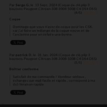
Par
Serge G.
le
13 Sept. 2024 (
Coque de clé plip 3
boutons Peugeot Citroen 308 3008 5008 C4 DS4 DS5
)
:
(
4
/
5
)
Coque
Dommage que vous n’ayez de coque pour les C5X,
car j’ai faire un mélange de la coque neuve et de
l’ancienne pour en refaire une bonne.
Par
patrick D.
le
31 Jan. 2024 (
Coque de clé plip 3
boutons Peugeot Citroen 308 3008 5008 C4 DS4 DS5
)
:
(
5
/
5
)
Boîtier conforme
Satisfait de ma commande ! Vendeur sérieux ,
échanges par mail facile et rapide , correspond à ma
ds5 livraison rapide