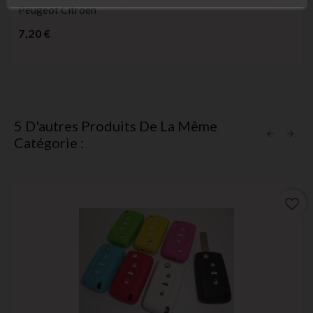
Peugeot Citroen
Prix
7,20 €
5 D'autres Produits De La Même
Catégorie :
favorite_border