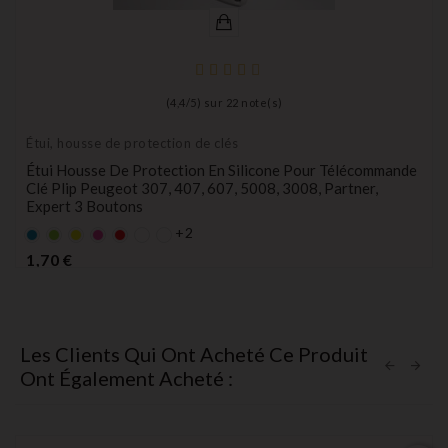
(
4,4
/
5
) sur
22
note(s)
Étui, housse de protection de clés
Étui Housse De Protection En Silicone Pour Télécommande
Clé Plip Peugeot 307, 407, 607, 5008, 3008, Partner,
Expert 3 Boutons
+2
Bleu
Vert
Jaune
rose
rouge
Prix
1,70 €
Les Clients Qui Ont Acheté Ce Produit
Ont Également Acheté :