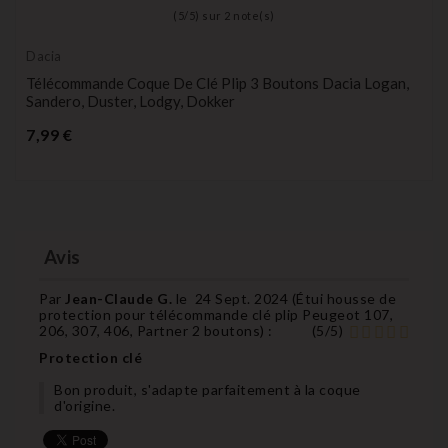
(
5
/
5
) sur
2
note(s)
Dacia
Télécommande Coque De Clé Plip 3 Boutons Dacia Logan,
Sandero, Duster, Lodgy, Dokker
Prix
7,99 €
Avis
Par
Jean-Claude G.
le
24 Sept. 2024 (
Étui housse de
protection pour télécommande clé plip Peugeot 107,
206, 307, 406, Partner 2 boutons
) :
(
5
/
5
)
Protection clé
Bon produit, s'adapte parfaitement à la coque
d'origine.