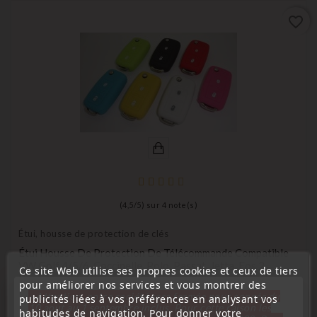
favorite_border
(
4,5
/
5
) sur
4
note(s)
Étui, housse de protection de clés
Étui Housse De Protection De Télécommande Compatible
VW Golf 4/5/6, Coccinelle, Polo, Passat, Jetta, Eos 2
Ce site Web utilise ses propres cookies et ceux de tiers
Boutons
pour améliorer nos services et vous montrer des
« Attention, notre société sera fermée pour congés du
+2
publicités liées à vos préférences en analysant vos
Bleu
Vert
rose
Jaune
rouge
10 aout au 1 septembre inclus. Pour cette raison les
habitudes de navigation. Pour donner votre
Prix
1,00 €