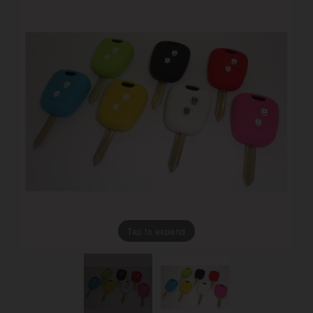
Tap to expand