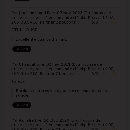
Par
jean-bernard B.
le
07 Nov. 2023 (
Étui housse de
protection pour télécommande clé plip Peugeot 107,
206, 307, 406, Partner 2 boutons
) :
(
5
/
5
)
ETUI HOUSE
Excellente qualité .Parfait.
Par
Chantal S.
le
02 Fév. 2021 (
Étui housse de
protection pour télécommande clé plip Peugeot 107,
206, 307, 406, Partner 2 boutons
) :
(
5
/
5
)
Taloty
Produit recu tres vitre,pafaite recomande cette
acticle.
Par
Aurelie I.
le
16 Oct. 2020 (
Étui housse de
protection pour télécommande clé plip Peugeot 107,
206, 307, 406, Partner 2 boutons
) :
(
5
/
5
)