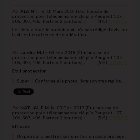
Par
ALAIN T.
le
18 Mars 2018 (
Étui housse de
protection pour télécommande clé plip Peugeot 107,
206, 307, 406, Partner 2 boutons
) :
(
4
/
5
)
Le client a noté le produit mais n'a pas rédigé d'avis, ou
l'avis est en attente de modération.
Par
sandra M.
le
03 Fév. 2018 (
Étui housse de
protection pour télécommande clé plip Peugeot 107,
206, 307, 406, Partner 2 boutons
) :
(
5
/
5
)
Etui protection
Super !! Conforme a la photo, livraison tres rapide.
Par
NATHALIE M.
le
03 Déc. 2017 (
Étui housse de
protection pour télécommande clé plip Peugeot 107,
206, 307, 406, Partner 2 boutons
) :
(
5
/
5
)
Efficace
Un peu dur à mettre mais une fois en place protège