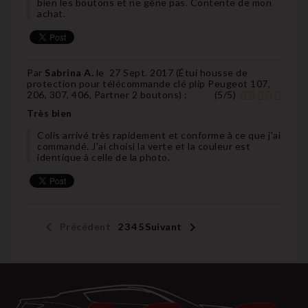
bien les boutons et ne gêne pas. Contente de mon
achat.
Par
Sabrina A.
le
27 Sept. 2017 (
Étui housse de
protection pour télécommande clé plip Peugeot 107,
206, 307, 406, Partner 2 boutons
) :
(
5
/
5
)
Très bien
Colis arrivé très rapidement et conforme à ce que j'ai
commandé. J'ai choisi la verte et la couleur est
identique à celle de la photo.


Précédent
1
2
3
4
5
Suivant