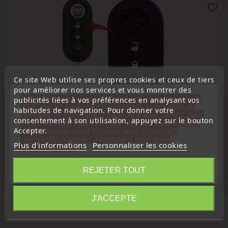
favorite_border
Ce site Web utilise ses propres cookies et ceux de tiers
pour améliorer nos services et vous montrer des
« Attention, notre société sera fermée pour congés du
publicités liées à vos préférences en analysant vos
10 aout au 1 septembre inclus. Pour cette raison les
habitudes de navigation. Pour donner votre
commandes sont traitées jusqu'au 7 aout
14H00. Pour
consentement à son utilisation, appuyez sur le bouton
le service réparation nous devons réceptionner votre
Accepter.
télécommande avant le 6 aout pour qu'elle soit
réexpédiée avant le 7 aout. Merci pour votre
(
5
/
5
) sur
1
note(s)
Plus d'informations
Personnaliser les cookies
compréhension»
Étui, housse de protection de clés
Fermer
REJETER TOUT
Étui Housse De Protection Pour Télécommande Clé Plip
Ducato 500 BOXER JUMPER DOBLO
Information
J'ACCEPTE
Prix
3,99 €