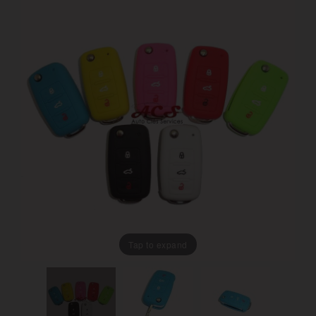
Tap to expand