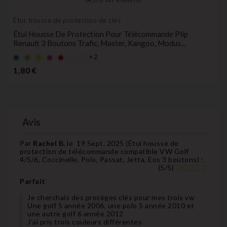
Étui, housse de protection de clés
Étui Housse De Protection Pour Télécommande Plip
Renault 3 Boutons Trafic, Master, Kangoo, Modus...
+2
Bleu
Vert
Jaune
rose
rouge
Prix
1,80 €
Avis
Par
Rachel B.
le
19 Sept. 2025 (
Étui housse de
protection de télécommande compatible VW Golf
4/5/6, Coccinelle, Polo, Passat, Jetta, Eos 3 boutons
) :
(
5
/
5
)
Parfait
Je cherchais des protèges clés pour mes trois vw
Une golf 5 année 2006, une polo 5 année 2010 et
une autre golf 6 année 2012
J’ai pris trois couleurs différentes