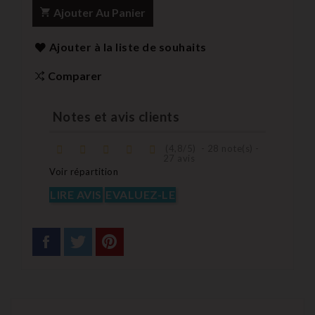
Ajouter Au Panier
Ajouter à la liste de souhaits
Comparer
Notes et avis clients
(
4,8
/
5
)
-
28
note(s) -
27
avis
Voir répartition
LIRE AVIS
EVALUEZ-LE