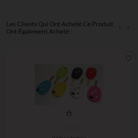
Les Clients Qui Ont Acheté Ce Produit
Ont Également Acheté :
favorite_border
(
4,5
/
5
) sur
8
note(s)