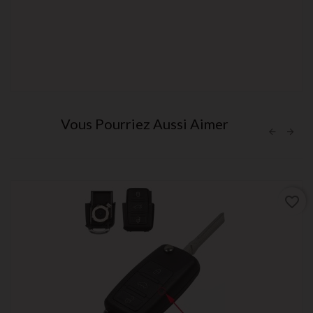
Vous Pourriez Aussi Aimer
favorite_border