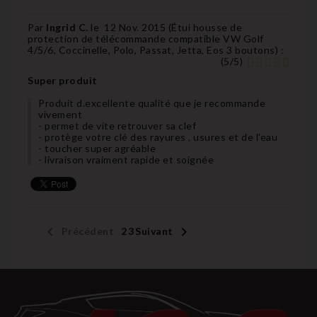
Par
Ingrid C.
le
12 Nov. 2015 (
Étui housse de
protection de télécommande compatible VW Golf
4/5/6, Coccinelle, Polo, Passat, Jetta, Eos 3 boutons
) :
(
5
/
5
)
Super produit
Produit d.excellente qualité que je recommande
vivement
- permet de vite retrouver sa clef
- protège votre clé des rayures , usures et de l'eau
- toucher super agréable
- livraison vraiment rapide et soignée


Précédent
1
2
3
Suivant