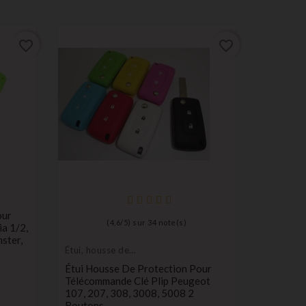
favorite_border
favorite_border
Étui, hou
protectio
our
Étui Coq
(
4,6
/
5
) sur
34
note(s)
a 1/2,
VW GOLF
ster,
Bleu
roug
N
Étui, housse de
protection de clés
12,99 €
Étui Housse De Protection Pour
Télécommande Clé Plip Peugeot
107, 207, 308, 3008, 5008 2
Boutons