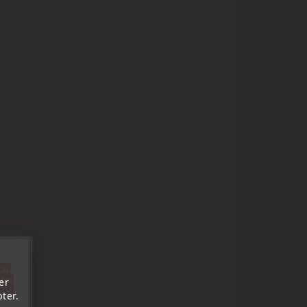
'au
tre
er
out.
ter.