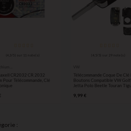
(
4,3
/
5
) sur
11
note(s)
(
4,5
/
5
) sur
29
note(s)
ithium
VW
 durée
Maxell CR2032 CR 2032
Télécommande Coque De Clé P
um Pour Télécommande, Clé
Boutons Compatible VW Golf
onique
Jetta Polo Beetle Touran Tig
Prix
Prix
€
9,99 €
gorie :