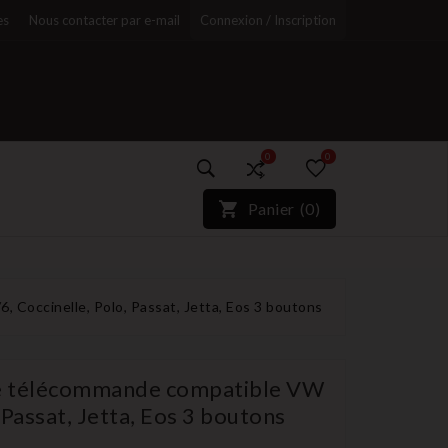
es
Nous contacter par e-mail
Connexion / Inscription
0
0
)*}
Panier
(
0
)
r
 Coccinelle, Polo, Passat, Jetta, Eos 3 boutons
de télécommande compatible VW
 Passat, Jetta, Eos 3 boutons