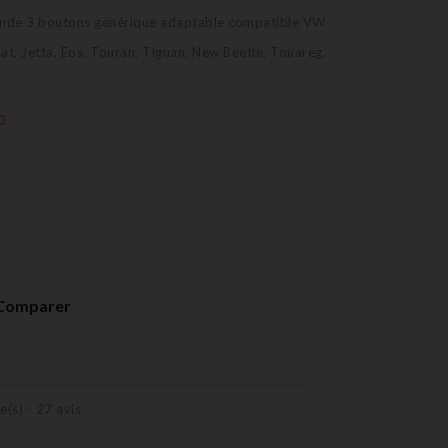
mande 3 boutons générique adaptable compatible VW
sat, Jetta, Eos, Touran, Tiguan, New Beetle, Touareg,
0
Comparer
e(s) -
27
avis