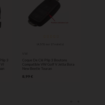
(
4,5
/
5
) sur
17
note(s)
VW
Piles lith
longue d
lip 3
Coque De Clé Plip 3 Boutons
Pile Max
 VI
Compatible VW Golf V Jetta Bora
Lithium 
uan
New Beetle Touran
Électron
Prix
Pr
8,99 €
0,98 €