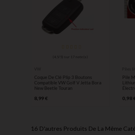
(
4,5
/
5
) sur
17
note(s)
VW
Piles l
longue
é Plip 3
Coque De Clé Plip 3 Boutons
Pile 
lf VI
Compatible VW Golf V Jetta Bora
Lithi
Tiguan
New Beetle Touran
Électr
Prix
8,99 €
0,98 
16 D'autres Produits De La Même Caté