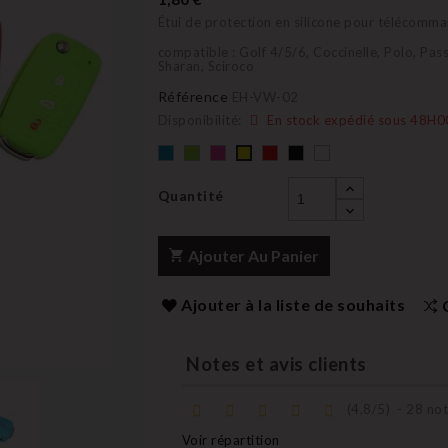
Étui de protection en silicone pour télécom
compatible : Golf 4/5/6, Coccinelle, Polo, Pas
Sharan, Sciroco
Référence
EH-VW-02
Disponibilité:
En stock expédié sous 48H0
Bleu
Vert
rose
rouge
Noir
blanc
Jaune
Quantité
Ajouter Au Panier
Ajouter à la liste de souhaits
Notes et avis clients
(
4,8
/
5
)
-
28
not
Voir répartition