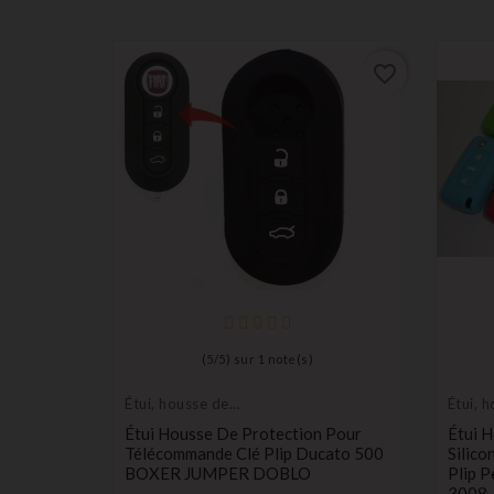
favorite_border
favorite_border
(
5
/
5
) sur
1
note(s)
Étui, housse de
Étui, 
protection de clés
protec
 Pour
Étui Housse De Protection Pour
Étui 
0, I20,
Télécommande Clé Plip Ducato 500
Silic
BOXER JUMPER DOBLO
Plip P
3008, 