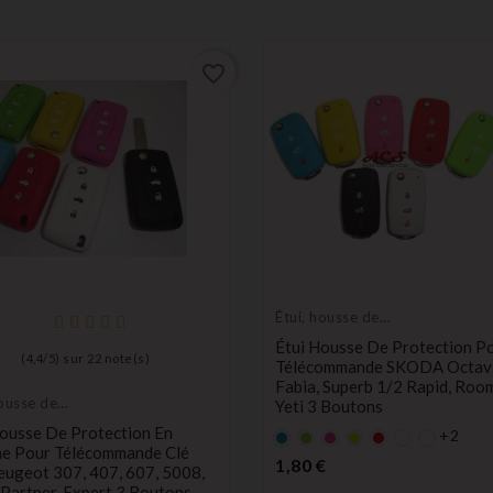
favorite_border
Étui, housse de
protection de clés
Étui Housse De Protection P
(
4,4
/
5
) sur
22
note(s)
Télécommande SKODA Octavi
Fabia, Superb 1/2 Rapid, Room
housse de
Yeti 3 Boutons
tion de clés
Housse De Protection En
+2
Bleu
Vert
rose
Jaune
rouge
one Pour Télécommande Clé
Prix
1,80 €
eugeot 307, 407, 607, 5008,
Partner, Expert 3 Boutons