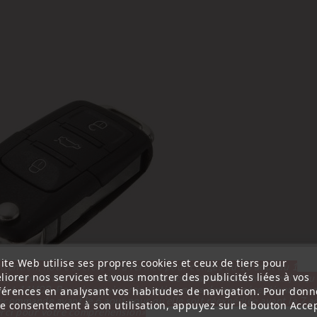
ite Web utilise ses propres cookies et ceux de tiers pour
ttention, notre société sera fermée pour congés du 10 aout au 1
liorer nos services et vous montrer des publicités liées à vos
tembre inclus. Pour cette raison les commandes sont traitées jusqu
out
14H00. Pour le service réparation nous devons réceptionner vo
férences en analysant vos habitudes de navigation. Pour donn
écommande avant le 6 aout pour qu'elle soit réexpédiée avant le 7 a
re consentement à son utilisation, appuyez sur le bouton Accep
rci pour votre compréhension»