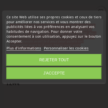
favorite_border
Ce site Web utilise ses propres cookies et ceux de tiers
pour améliorer nos services et vous montrer des
« Attention, notre société sera fermée pour congés du
publicités liées à vos préférences en analysant vos
10 aout au 1 septembre inclus. Pour cette raison les
habitudes de navigation. Pour donner votre
commandes sont traitées jusqu'au 7 aout
14H00. Pour
consentement à son utilisation, appuyez sur le bouton
le service réparation nous devons réceptionner votre
Accepter.
télécommande avant le 6 aout pour qu'elle soit
réexpédiée avant le 7 aout. Merci pour votre
Plus d'informations
Personnaliser les cookies
compréhension»
Fermer
REJETER TOUT
Résistance de chauffage
Information
Resistance Commande De Chauffage Climatisation
J'ACCEPTE
Compatible Ford Seat VW 701959263
Prix
13,99 €