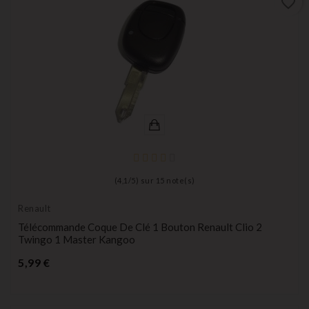
favorite_border
(
4,1
/
5
) sur
15
note(s)
Renault
Télécommande Coque De Clé 1 Bouton Renault Clio 2
Twingo 1 Master Kangoo
Prix
5,99 €