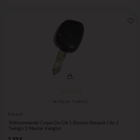
favorite_border
(
4,7
/
5
) sur
7
note(s)
Renault
Télécommande Coque De Clé 1 Bouton Renault Clio 2
Twingo 1 Master Kangoo
Prix
5,99 €