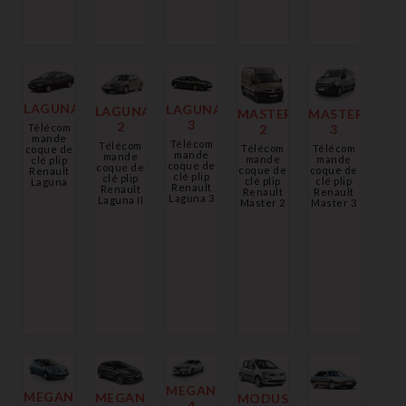
LAGUNA
LAGUNA
LAGUNA
MASTER
MASTER
3
2
2
Télécom
3
mande
Télécom
Télécom
Télécom
Télécom
coque de
mande
mande
mande
mande
clé plip
coque de
coque de
coque de
coque de
Renault
clé plip
clé plip
clé plip
clé plip
Laguna
Renault
Renault
Renault
Renault
Laguna 3
Laguna II
Master 2
Master 3
MEGANE
MEGANE
MEGANE
MODUS
4