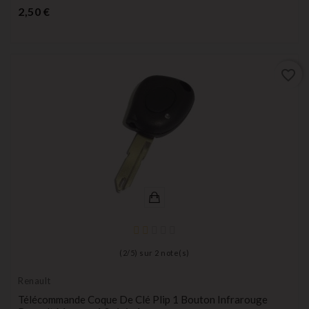
Prix
2,50 €
favorite_border
(
2
/
5
) sur
2
note(s)
Renault
Télécommande Coque De Clé Plip 1 Bouton Infrarouge