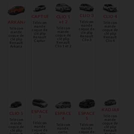
CLIO 3
CLIO 4
CAPTUR
CLIO 1
et 2
ARKANA
Télécom
Télécom
Télécom
mande
mande
mande
Télécom
Télécom
coque de
coque de
coque de
mande
mande
clé plip
clé plip
clé plip
coque de
coque de
Renault
Renault
Renault
clé plip
clé plip
Clio 3
Clio 4
Captur
Renault
Renault
Clio 1 et 2
Arkana
KADJAR
ESPACE
CLIO 5
ESPACE
ESPACE
Télécom
3
4
5
mande
Télécom
Télécom
coque de
mande
Télécom
Télécom
mande
clé plip
coque de
mande,
mande
coque de
Renault
clé plip
carte,
coque de
clé plip
Kadjar
Renault