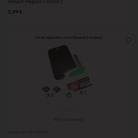
Renault Megane 1 Scénic 1
Prix
5,99 €
favorite_border
(
4
/
5
) sur
4
note(s)
coque de clé voiture