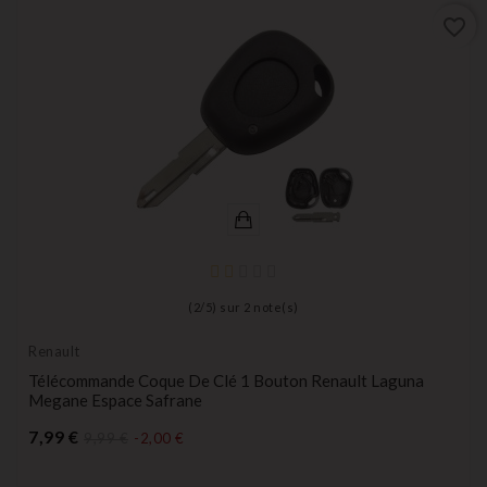
favorite_border
(
2
/
5
) sur
2
note(s)
Renault
Télécommande Coque De Clé 1 Bouton Renault Laguna
Megane Espace Safrane
Prix
7,99 €
9,99 €
-2,00 €