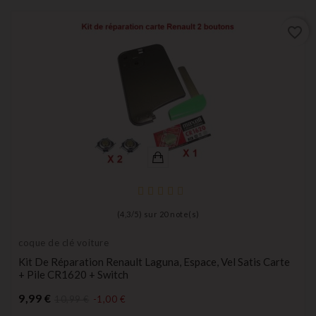
favorite_border
(
4,3
/
5
) sur
20
note(s)
coque de clé voiture
Kit De Réparation Renault Laguna, Espace, Vel Satis Carte
+ Pile CR1620 + Switch
Prix
9,99 €
10,99 €
-1,00 €