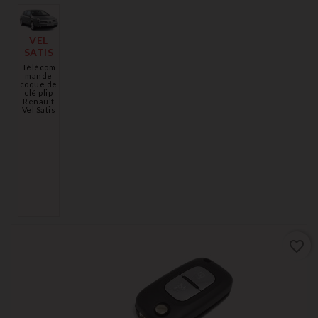
VEL
SATIS
Télécom
mande
coque de
clé plip
Renault
Vel Satis
favorite_border