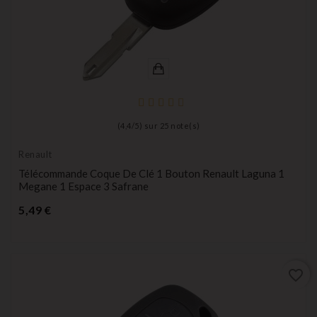
(
4,4
/
5
) sur
25
note(s)
Renault
Télécommande Coque De Clé 1 Bouton Renault Laguna 1
Megane 1 Espace 3 Safrane
Prix
5,49 €
favorite_border