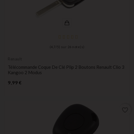
(
4,7
/
5
) sur
26
note(s)
Renault
Télécommande Coque De Clé Plip 2 Boutons Renault Clio 3
Kangoo 2 Modus
Prix
9,99 €
favorite_border