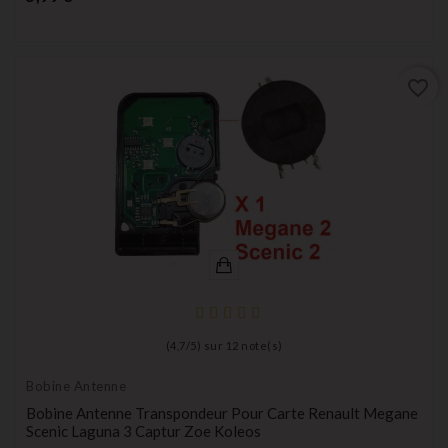
favorite_border
(
4,7
/
5
) sur
12
note(s)
Bobine Antenne
Bobine Antenne Transpondeur Pour Carte Renault Megane
Scenic Laguna 3 Captur Zoe Koleos