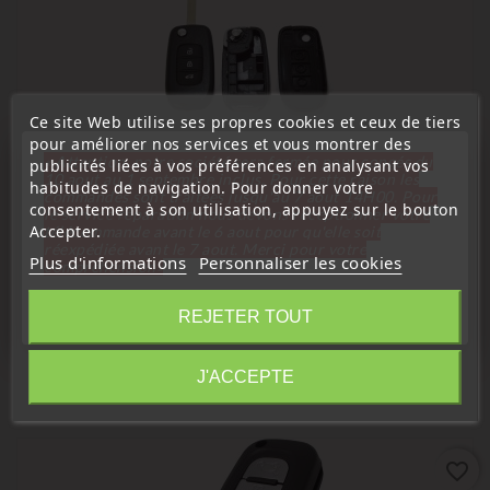
Ce site Web utilise ses propres cookies et ceux de tiers
pour améliorer nos services et vous montrer des
« Attention, notre société sera fermée pour congés du
publicités liées à vos préférences en analysant vos
10 aout au 1 septembre inclus. Pour cette raison les
habitudes de navigation. Pour donner votre
commandes sont traitées jusqu'au 7 aout
14H00. Pour
consentement à son utilisation, appuyez sur le bouton
le service réparation nous devons réceptionner votre
Accepter.
télécommande avant le 6 aout pour qu'elle soit
(
4,8
/
5
) sur
5
note(s)
réexpédiée avant le 7 aout. Merci pour votre
Plus d'informations
Personnaliser les cookies
compréhension»
Renault
Fermer
Boîtier De Télécommande Coque De Clé Plip Compatible
REJETER TOUT
Renault Express Trafic 3 Master 4 Kangoo
Information
Prix
19,99 €
J'ACCEPTE
favorite_border