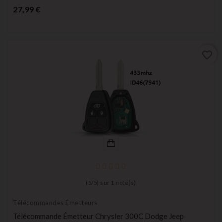
Prix
27,99 €
favorite_border
(
5
/
5
) sur
1
note(s)
Télécommandes Émetteurs
Télécommande Émetteur Chrysler 300C Dodge Jeep