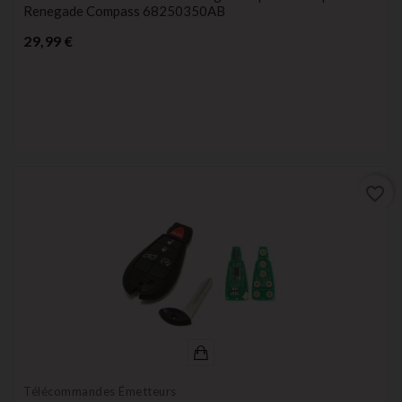
Renegade Compass 68250350AB
Prix
29,99 €
favorite_border
Télécommandes Émetteurs