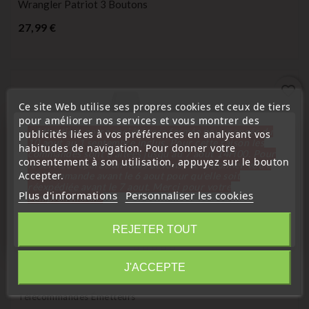
Wrangler Patriot 3 Boutons
Prix
27,99 €
favorite_border
Ce site Web utilise ses propres cookies et ceux de tiers
pour améliorer nos services et vous montrer des
« Attention, notre société sera fermée pour congés du
publicités liées à vos préférences en analysant vos
10 aout au 1 septembre inclus. Pour cette raison les
habitudes de navigation. Pour donner votre
commandes sont traitées jusqu'au 7 aout
14H00. Pour
consentement à son utilisation, appuyez sur le bouton
le service réparation nous devons réceptionner votre
Accepter.
télécommande avant le 6 aout pour qu'elle soit
réexpédiée avant le 7 aout. Merci pour votre
Plus d'informations
Personnaliser les cookies
compréhension»
Fermer
REJETER TOUT
Information
J'ACCEPTE
(
3
/
5
) sur
2
note(s)
Télécommandes Émetteurs