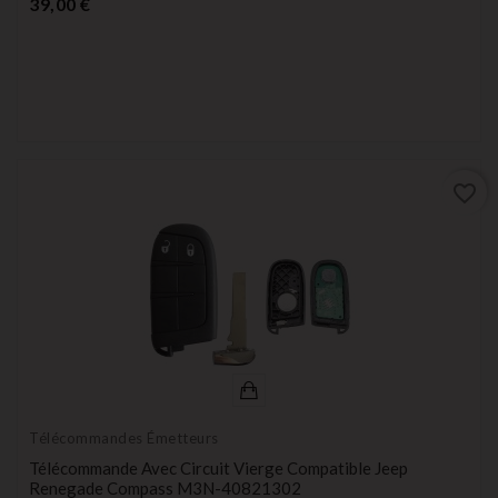
Prix
39,00 €
favorite_border
Télécommandes Émetteurs
Télécommande Avec Circuit Vierge Compatible Jeep
Renegade Compass M3N-40821302