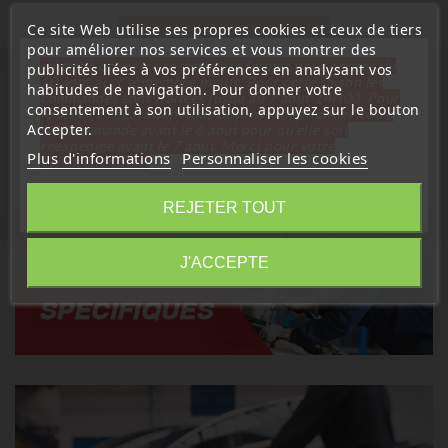
Ce site Web utilise ses propres cookies et ceux de tiers
Télécommandes Émetteurs
pour améliorer nos services et vous montrer des
« Attention, notre société sera fermée pour congés du
publicités liées à vos préférences en analysant vos
Coque De Clé Auto
10 aout au 1 septembre inclus. Pour cette raison les
habitudes de navigation. Pour donner votre
commandes sont traitées jusqu'au 7 aout
14H00. Pour
consentement à son utilisation, appuyez sur le bouton
le service réparation nous devons réceptionner votre
Service Réparation Électronique
Serrure
Accepter.
télécommande avant le 6 aout pour qu'elle soit
réexpédiée avant le 7 aout. Merci pour votre
Plus d'informations
Personnaliser les cookies
compréhension»
Fermer
REJETER TOUT
Information
J'ACCEPTE