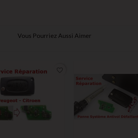
Vous Pourriez Aussi Aimer
favorite_border