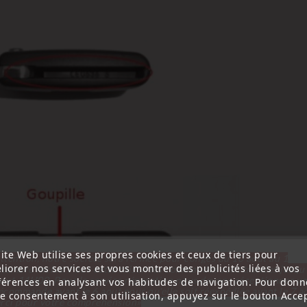
ite Web utilise ses propres cookies et ceux de tiers pour
ttention, notre société sera fermée pour congés du 10 aout au 1
liorer nos services et vous montrer des publicités liées à vos
tembre inclus. Pour cette raison les commandes sont traitées jusqu
out
14H00. Pour le service réparation nous devons réceptionner vo
férences en analysant vos habitudes de navigation. Pour donn
écommande avant le 6 aout pour qu'elle soit réexpédiée avant le 7 a
re consentement à son utilisation, appuyez sur le bouton Accep
rci pour votre compréhension»