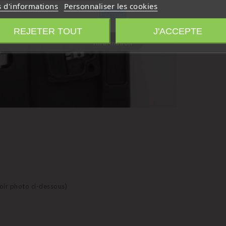
s d'informations
Personnaliser les cookies
Fermer
REJETER TOUT
J'ACCEPTE
Information
voir photo ci-dessous)