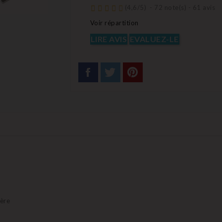
(
4,6
/
5
)
-
72
note(s) -
61
avis
Voir répartition
LIRE AVIS
EVALUEZ-LE
ière