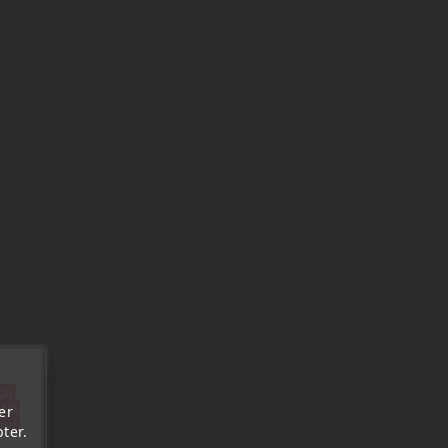
'au
tre
er
out.
ter.