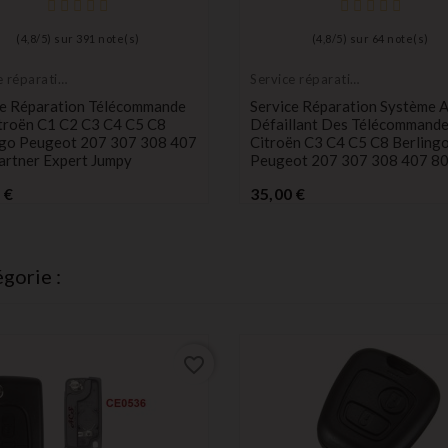
(
4,8
/
5
) sur
391
note(s)
(
4,8
/
5
) sur
64
note(s)
e réparation
Service réparation
onique
électronique
ce Réparation Télécommande
Service Réparation Système A
itroën C1 C2 C3 C4 C5 C8
Défaillant Des Télécommand
ngo Peugeot 207 307 308 407
Citroën C3 C4 C5 C8 Berling
artner Expert Jumpy
Peugeot 207 307 308 407 8
Prix
Prix
 €
35,00 €
gorie :
favorite_border