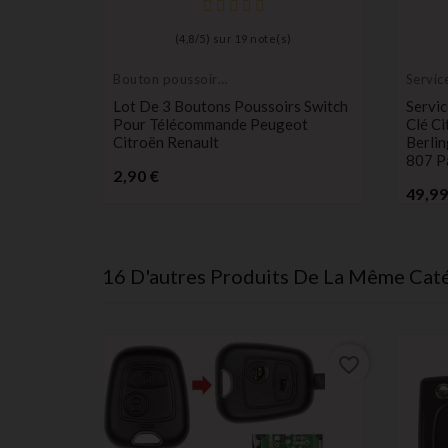
(
4,8
/
5
) sur
19
note(s)
Bouton poussoir
Servic
switch
électr
mande
Lot De 3 Boutons Poussoirs Switch
Servi
RTNER
Pour Télécommande Peugeot
Clé C
Citroën Renault
Berli
807 P
Prix
2,90 €
49,99
16 D'autres Produits De La Même Caté
favorite_border
favorite_border