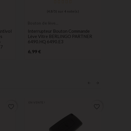
(
4,8
/
5
) sur
4
note(s)
Bouton de lève
Bouton p
vitre
switch
ntivol
Interrupteur Bouton Commande
Lot De 3
es
Lève Vitre BERLINGO PARTNER
Pour Té
o
6490.HQ 6490.E3
Citroën 
07
Prix
Pr
6,99 €
2,90 €
EN VENTE !
favorite_border
favorite_border