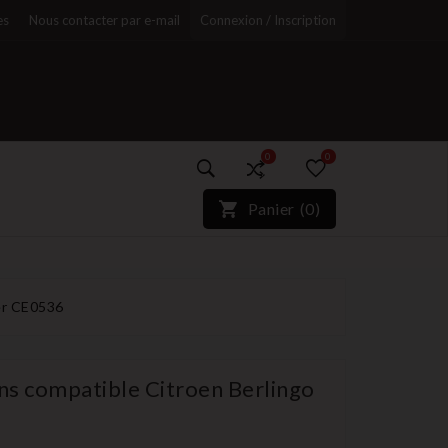
es
Nous contacter par e-mail
Connexion / Inscription
0
0
)*}
Panier
(
0
)
r
er CE0536
ons compatible Citroen Berlingo