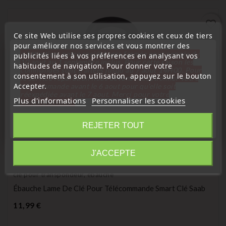
favorite_border
Ce site Web utilise ses propres cookies et ceux de tiers
pour améliorer nos services et vous montrer des
« Attention, notre société sera fermée pour congés du
publicités liées à vos préférences en analysant vos
10 aout au 1 septembre inclus. Pour cette raison les
habitudes de navigation. Pour donner votre
commandes sont traitées jusqu'au 7 aout
14H00. Pour
consentement à son utilisation, appuyez sur le bouton
le service réparation nous devons réceptionner votre
Accepter.
télécommande avant le 6 aout pour qu'elle soit
réexpédiée avant le 7 aout. Merci pour votre
Plus d'informations
Personnaliser les cookies
compréhension»
Fermer
REJETER TOUT
Information
J'ACCEPTE
(
5
/
5
) sur
1
note(s)
clé pour transpondeur, ébauche
Ébauche Lame De Clé Pour Télécommande Smart Clé Saab
Prix
11,99 €