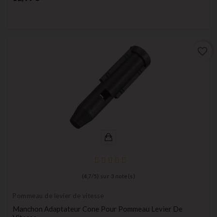
favorite_border
(
4,7
/
5
) sur
3
note(s)
Pommeau de levier de vitesse
Manchon Adaptateur Cone Pour Pommeau Levier De