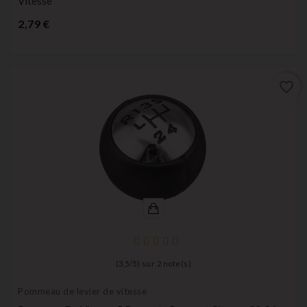
Vitesse
Prix
2,79 €
favorite_border
(
3,5
/
5
) sur
2
note(s)
Pommeau de levier de vitesse