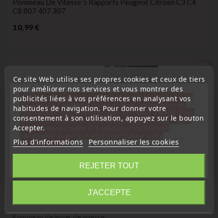
Pommeau De Vitesse 5 Rapports Peugeot Citroen C3 C4
C8 807 407 307
Prix
10,99 €
favorite_border
Ce site Web utilise ses propres cookies et ceux de tiers
pour améliorer nos services et vous montrer des
« Attention, notre société sera fermée pour congés du
publicités liées à vos préférences en analysant vos
10 aout au 1 septembre inclus. Pour cette raison les
habitudes de navigation. Pour donner votre
commandes sont traitées jusqu'au 7 aout
14H00. Pour
consentement à son utilisation, appuyez sur le bouton
le service réparation nous devons réceptionner votre
Accepter.
télécommande avant le 6 aout pour qu'elle soit
réexpédiée avant le 7 aout. Merci pour votre
Plus d'informations
Personnaliser les cookies
compréhension»
Fermer
REJETER TOUT
Information
J'ACCEPTE
(
3
/
5
) sur
1
note(s)
Pommeau de levier de vitesse