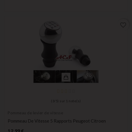
favorite_border
(
3
/
5
) sur
1
note(s)
Pommeau de levier de vitesse
Pommeau De Vitesse 5 Rapports Peugeot Citroen
Prix
12,99 €