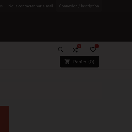
es
Nous contacter par e-mail
Connexion / Inscription
0
0
)*}
Panier
(
0
)
r