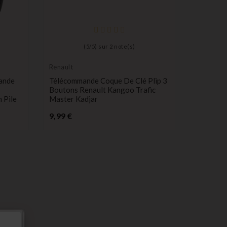
(
5
/
5
) sur
2
note(s)
Renault
ande
Télécommande Coque De Clé Plip 3
Boutons Renault Kangoo Trafic
 Pile
Master Kadjar
Prix
9,99 €