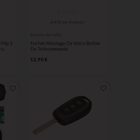
(
4,9
/
5
) sur
8
note(s)
Service de taille
Plip 3
Forfait Montage De Votre Boitier
ro,
De Télécommande
Prix
12,90 €
favorite_border
favorite_border