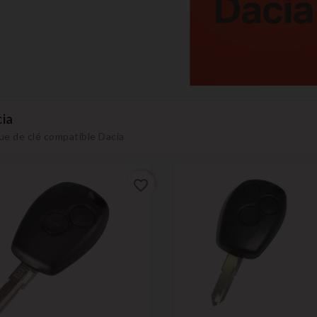
ia
e de clé compatible Dacia
favorite_border