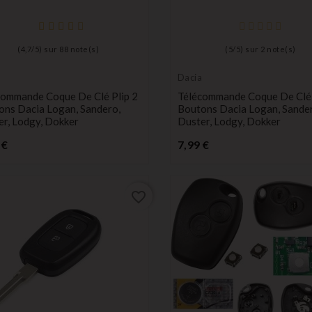
(
4,7
/
5
) sur
88
note(s)
(
5
/
5
) sur
2
note(s)
a
Dacia
commande Coque De Clé Plip 2
Télécommande Coque De Clé 
ons Dacia Logan, Sandero,
Boutons Dacia Logan, Sande
er, Lodgy, Dokker
Duster, Lodgy, Dokker
Prix
Prix
 €
7,99 €
favorite_border