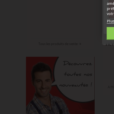
amé
sep
7 a
pré
tél
vot
Me
Daci
Plu
Kit 
Plia
Sand
18,9
Tous les produits de vente
Aff