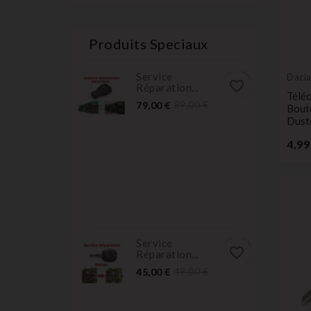
Produits Speciaux
Service
Daci
favorite_border
Réparation...
Télé
Prix
Prix
79,00 €
89,00 €
Bout
normal
Dust
4,99
Service
favorite_border
Réparation...
Prix
Prix
45,00 €
49,00 €
normal