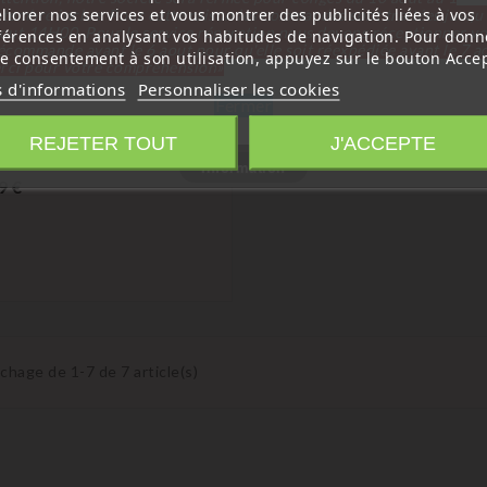
liorer nos services et vous montrer des publicités liées à vos
tembre inclus. Pour cette raison les commandes sont traitées jusqu
out
14H00. Pour le service réparation nous devons réceptionner vo
férences en analysant vos habitudes de navigation. Pour donn
écommande avant le 6 aout pour qu'elle soit réexpédiée avant le 7 a
re consentement à son utilisation, appuyez sur le bouton Accep
rci pour votre compréhension»
a
s d'informations
Personnaliser les cookies
Fermer
De Transformation De Clé
ble Dacia Logan Duster
REJETER TOUT
J'ACCEPTE
ero VAC102
Information
Prix
9 €
ichage de 1-7 de 7 article(s)