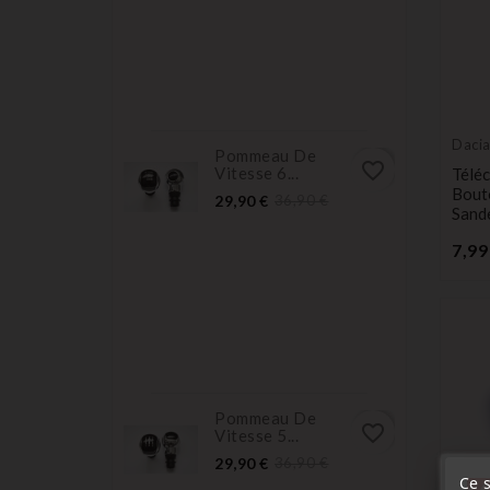
Daci
Pommeau De
favorite_border
Vitesse 6...
Télé
Bout
Prix
Prix
29,90 €
36,90 €
Sand
normal
7,99
Pommeau De
favorite_border
Vitesse 5...
Prix
Prix
29,90 €
36,90 €
normal
Ce s
« A