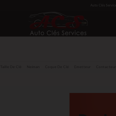
Auto Clés Servic
Taille De Clé
Neiman
Coque De Clé
Emetteur
Contacteu