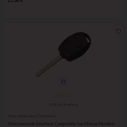
21,00 €
favorite_border
(
5
/
5
) sur
3
note(s)
Télécommandes Émetteurs
Télécommande Émetteur Compatible Ford Focus Mondeo