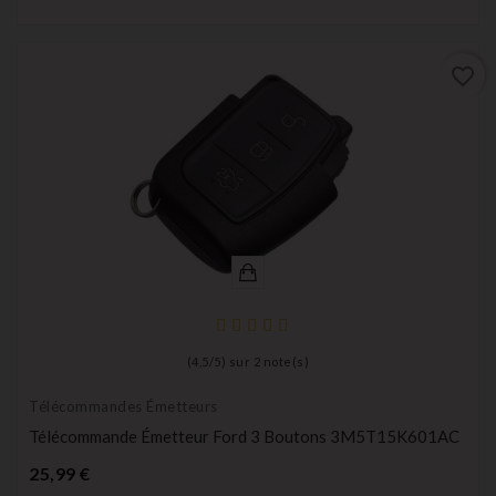
favorite_border
(
4,5
/
5
) sur
2
note(s)
Télécommandes Émetteurs
Télécommande Émetteur Ford 3 Boutons 3M5T15K601AC
Prix
25,99 €