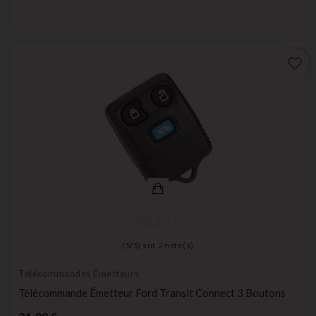
favorite_border
(
5
/
5
) sur
2
note(s)
Télécommandes Émetteurs
Télécommande Émetteur Ford Transit Connect 3 Boutons
Prix