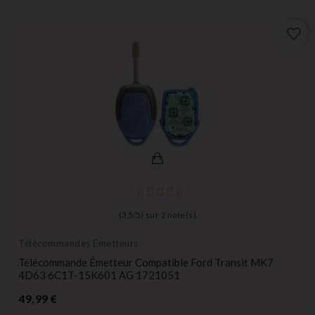
favorite_border
(
3,5
/
5
) sur
2
note(s)
Télécommandes Émetteurs
Télécommande Émetteur Compatible Ford Transit MK7
4D63 6C1T-15K601 AG 1721051
Prix
49,99 €