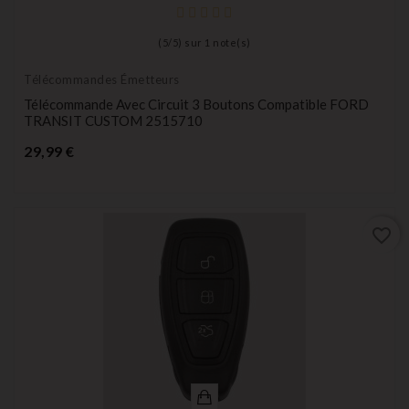
(
5
/
5
) sur
1
note(s)
Télécommandes Émetteurs
Télécommande Avec Circuit 3 Boutons Compatible FORD
TRANSIT CUSTOM 2515710
Prix
29,99 €
favorite_border