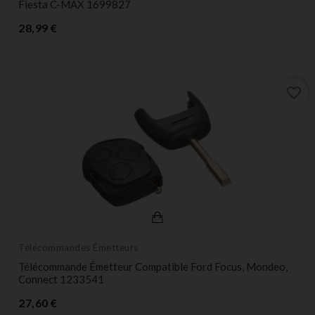
Fiesta C-MAX 1699827
Prix
28,99 €
favorite_border
Télécommandes Émetteurs
Télécommande Émetteur Compatible Ford Focus, Mondeo,
Connect 1233541
Prix
27,60 €