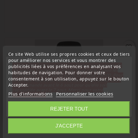
favorite_border
Ce site Web utilise ses propres cookies et ceux de tiers
pour améliorer nos services et vous montrer des
« Attention, notre société sera fermée pour congés du
publicités liées à vos préférences en analysant vos
10 aout au 1 septembre inclus. Pour cette raison les
habitudes de navigation. Pour donner votre
commandes sont traitées jusqu'au 7 aout
14H00. Pour
consentement à son utilisation, appuyez sur le bouton
le service réparation nous devons réceptionner votre
Accepter.
télécommande avant le 6 aout pour qu'elle soit
réexpédiée avant le 7 aout. Merci pour votre
Plus d'informations
Personnaliser les cookies
compréhension»
Fermer
REJETER TOUT
Information
J'ACCEPTE
(
4
/
5
) sur
1
note(s)