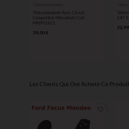
Télécommandes
Téléc
Émetteurs
Émett
Télécommande Avec Circuit
Téléc
Compatible Mitsubishi Colt
147 1
MN901621
22,99
Prix
39,00 €
ur
 Boutons
Les Clients Qui Ont Acheté Ce Produi
favorite_border
favorite_border