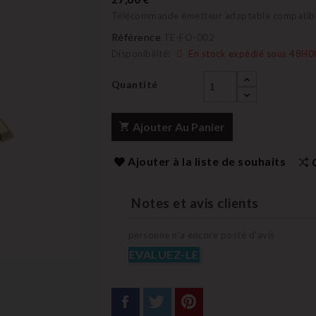
Télécommande émetteur adaptable compatib
Référence
TE-FO-002
Disponibilité:
En stock expédié sous 48H0
Quantité
Ajouter Au Panier
Ajouter à la liste de souhaits
Notes et avis clients
personne n'a encore posté d'avis
EVALUEZ-LE