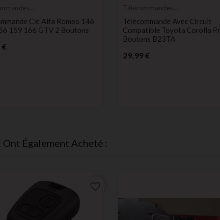
ommandes
Télécommandes
eurs
Émetteurs
ommande Clé Alfa Romeo 146
Télécommande Avec Circuit
56 159 166 GTV 2 Boutons
Compatible Toyota Corolla Pr
Boutons B23TA
Prix
 €
Prix
29,99 €
t Ont Également Acheté :
favorite_border