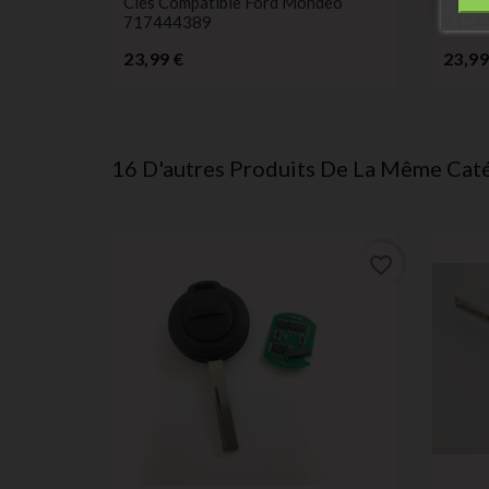
Clés Compatible Ford Mondeo
Clés 
717444389
7174
Prix
23,99 €
23,99
16 D'autres Produits De La Même Caté
favorite_border
favorite_border