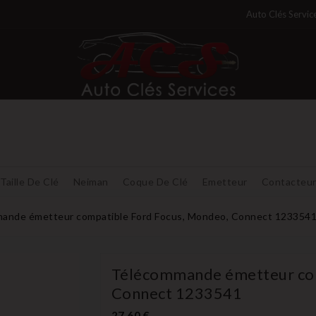
Auto Clés Servic
Taille De Clé
Neiman
Coque De Clé
Emetteur
Contacteu
ande émetteur compatible Ford Focus, Mondeo, Connect 123354
Télécommande émetteur com
Connect 1233541
27,60 €