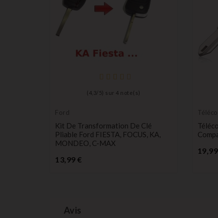
(
4,3
/
5
) sur
4
note(s)
Ford
Téléc
Émett
on + 2
Kit De Transformation De Clé
Téléc
deo
Pliable Ford FIESTA, FOCUS, KA,
Compa
MONDEO, C-MAX
19,99
Prix
13,99 €
Avis