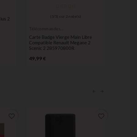
(
5
/
5
) sur
2
note(s)
ius 2
Télécommandes
Télécom
Émetteurs
Émetteur
Carte Badge Vierge Main Libre
Télécomm
Compatible Renault Megane 2
Compatib
Scenic 2 285970800R
8P0837
Prix
P
49,99 €
31,99 €
favorite_border
favorite_border