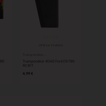
(
3
/
5
) sur
2
note(s)
Transpondeur
Barillet 
vierge
BBE
Transpondeur 4D60 Ford DST80
Kit Baril
40 BIT
Neiman +
461662
Prix
4,99 €
P
39,99 €