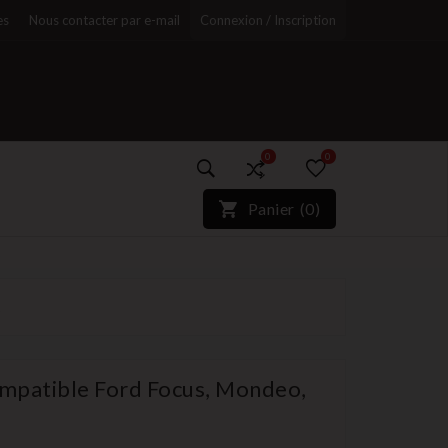
es
Nous contacter par e-mail
Connexion / Inscription
0
0
)*}
Panier
(
0
)
r
1
patible Ford Focus, Mondeo,