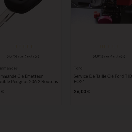
(
4,7
/
5
) sur
6
note(s)
(
4,8
/
5
) sur
4
note(s)
ommandes
Ford
eurs
ommande Clé Émetteur
Service De Taille Clé Ford TI
tible Peugeot 206 2 Boutons
FO21
Prix
Prix
 €
26,00 €