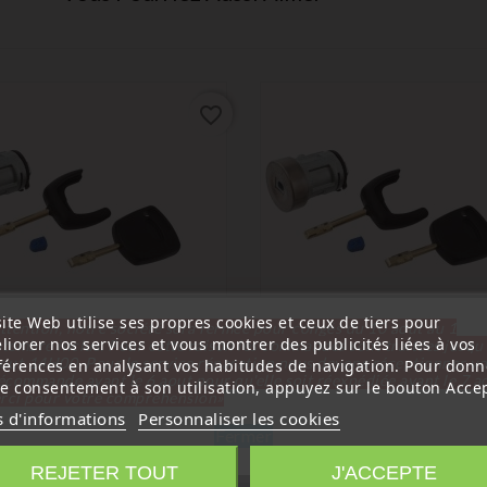
favorite_border
ite Web utilise ses propres cookies et ceux de tiers pour
ttention, notre société sera fermée pour congés du 10 aout au 1
liorer nos services et vous montrer des publicités liées à vos
tembre inclus. Pour cette raison les commandes sont traitées jusqu
out
14H00. Pour le service réparation nous devons réceptionner vo
férences en analysant vos habitudes de navigation. Pour donn
écommande avant le 6 aout pour qu'elle soit réexpédiée avant le 7 a
re consentement à son utilisation, appuyez sur le bouton Accep
rci pour votre compréhension»
(
5
/
5
) sur
3
note(s)
(
5
/
5
) sur
3
note(s)
s d'informations
Personnaliser les cookies
Fermer
et Neiman
Barillet Neiman
 Antivol De Direction + 2
Neiman Antivol De Direction 
REJETER TOUT
J'ACCEPTE