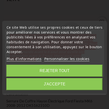
favorite_border
Ce site Web utilise ses propres cookies et ceux de tiers
pour améliorer nos services et vous montrer des
« Attention, notre société sera fermée pour congés du
publicités liées à vos préférences en analysant vos
10 aout au 1 septembre inclus. Pour cette raison les
habitudes de navigation. Pour donner votre
commandes sont traitées jusqu'au 7 aout
14H00. Pour
consentement à son utilisation, appuyez sur le bouton
le service réparation nous devons réceptionner votre
Accepter.
télécommande avant le 6 aout pour qu'elle soit
réexpédiée avant le 7 aout. Merci pour votre
Plus d'informations
Personnaliser les cookies
compréhension»
Fermer
REJETER TOUT
Information
J'ACCEPTE
(
5
/
5
) sur
1
note(s)
Centralisation
Serrure De Coffre Hayon Électrique Ford Fiesta MK6
2008-2012 DK5162310D