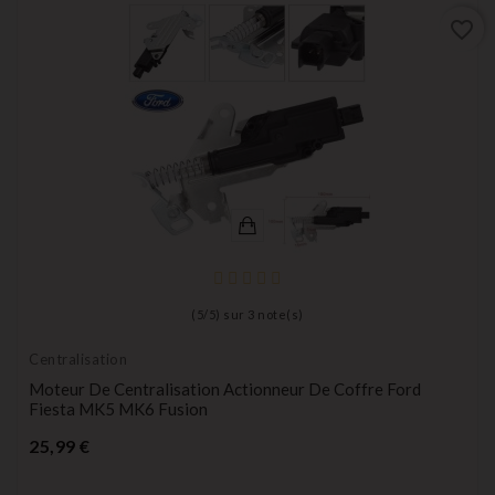
favorite_border
(
5
/
5
) sur
3
note(s)
Centralisation
Moteur De Centralisation Actionneur De Coffre Ford
Fiesta MK5 MK6 Fusion
Prix
25,99 €