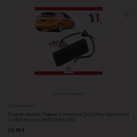
favorite_border
(
3
/
5
) sur
1
note(s)
Centralisation
Poignee Bouton Palpeur Contacteur De Coffre Hayon Ford
C-MAX Focus 2 3M5119B514AC
Prix
10,99 €