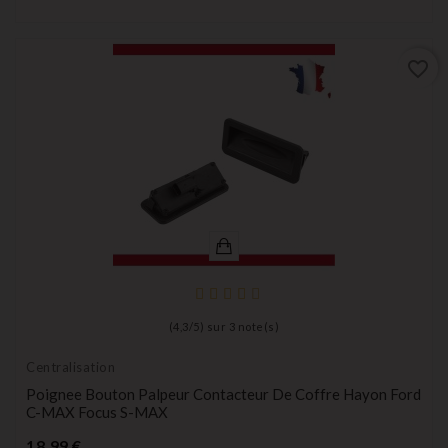
favorite_border
(
4,3
/
5
) sur
3
note(s)
Centralisation
Poignee Bouton Palpeur Contacteur De Coffre Hayon Ford
C-MAX Focus S-MAX
Prix
18,99 €