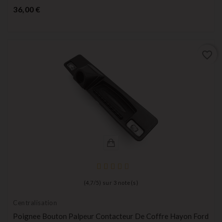
Prix
36,00 €
favorite_border
(
4,7
/
5
) sur
3
note(s)
Centralisation
Poignee Bouton Palpeur Contacteur De Coffre Hayon Ford