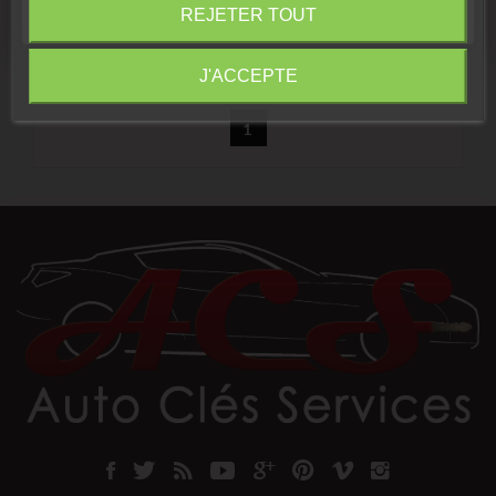
Fermer
REJETER TOUT
Information
J'ACCEPTE
Affichage de 1-1 de 1 article(s)
1