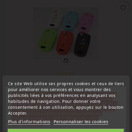
favorite_border
Ce site Web utilise ses propres cookies et ceux de tiers
(
4
/
5
) sur
2
note(s)
pour améliorer nos services et vous montrer des
« Attention, notre société sera fermée pour congés du
publicités liées à vos préférences en analysant vos
Étui, housse de protection de clés
10 aout au 1 septembre inclus. Pour cette raison les
habitudes de navigation. Pour donner votre
Étui Housse De Protection Pour Télécommande KIA CEE'D,
commandes sont traitées jusqu'au 7 aout
14H00. Pour
consentement à son utilisation, appuyez sur le bouton
le service réparation nous devons réceptionner votre
Soul, Picanto, Sorento, Sportage, Amanti 3 Boutons
Accepter.
télécommande avant le 6 aout pour qu'elle soit
+1
Bleu
Vert
rose
rouge
Noir
réexpédiée avant le 7 aout. Merci pour votre
Plus d'informations
Personnaliser les cookies
compréhension»
Prix
1,80 €