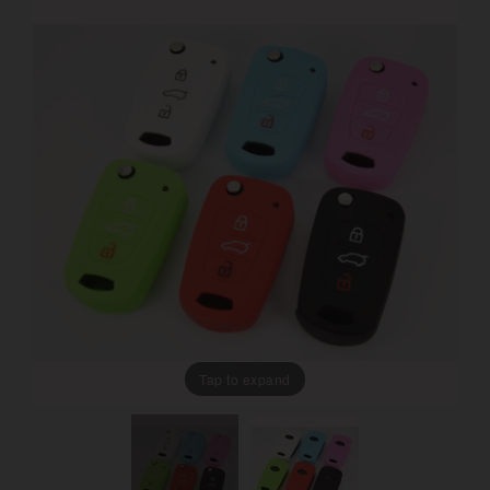
Tap to expand