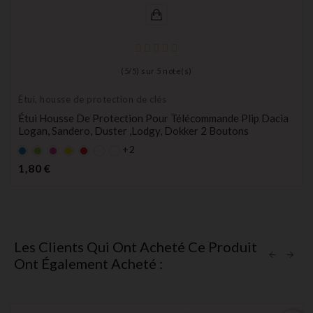
(
5
/
5
) sur
5
note(s)
Étui, housse de protection de clés
Étui Housse De Protection Pour Télécommande Plip Dacia
Logan, Sandero, Duster ,Lodgy, Dokker 2 Boutons
+2
Bleu
Vert
rose
Jaune
rouge
Prix
1,80 €
Les Clients Qui Ont Acheté Ce Produit
Ont Également Acheté :