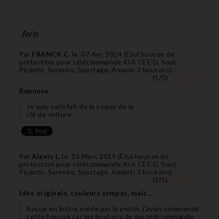
Avis
Par
FRANCK C.
le
07 Avr. 2024 (
Étui housse de
protection pour télécommande KIA CEE'D, Soul,
Picanto, Sorento, Sportage, Amanti 3 boutons
) :
(
5
/
5
)
Reponse
Je suis satisfait de la coque de la
clé de voiture
Par
Alexis L.
le
15 Mars 2019 (
Étui housse de
protection pour télécommande KIA CEE'D, Soul,
Picanto, Sorento, Sportage, Amanti 3 boutons
) :
(
3
/
5
)
Idée originale, couleurs sympas, mais...
Reçue en lettre suivie par la poste, j'avais commandé
cette housse car les boutons de ma télécommande