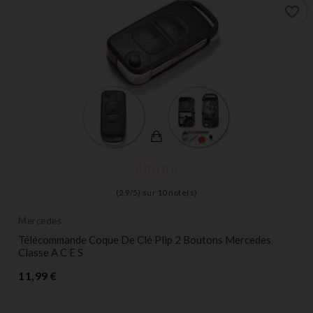
favorite_border
(
2,9
/
5
) sur
10
note(s)
Mercedes
Télécommande Coque De Clé Plip 2 Boutons Mercedes
Classe A C E S
Prix
11,99 €