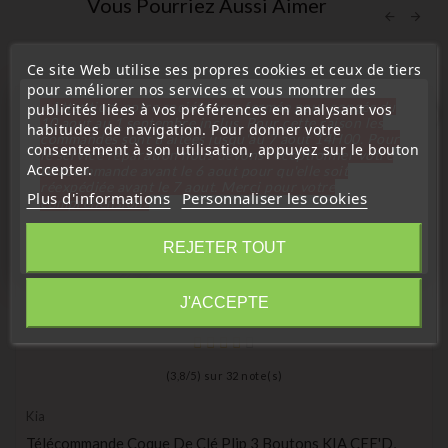
Vous Pourriez Aussi Aimer
Ce site Web utilise ses propres cookies et ceux de tiers
pour améliorer nos services et vous montrer des
« Attention, notre société sera fermée pour congés du
publicités liées à vos préférences en analysant vos
favorite_border
10 aout au 1 septembre inclus. Pour cette raison les
habitudes de navigation. Pour donner votre
commandes sont traitées jusqu'au 7 aout
14H00. Pour
consentement à son utilisation, appuyez sur le bouton
le service réparation nous devons réceptionner votre
Accepter.
télécommande avant le 6 aout pour qu'elle soit
réexpédiée avant le 7 aout. Merci pour votre
Plus d'informations
Personnaliser les cookies
compréhension»
Fermer
REJETER TOUT
Information
J'ACCEPTE
(
3,8
/
5
) sur
32
note(s)
Kia
Télécommande Coque De Clé Plip 3 Boutons KIA CEE'D,