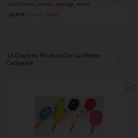
Soul, Picanto, Sorento, Sportage, Amanti
Prix
10,99 €
12,99 €
-2,00 €
16 D'autres Produits De La Même
Catégorie :
favorite_border